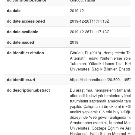
dc.date
2019-12
dc.date.accessioned
2019-12-26T11:17:13Z
dc.date.available
2019-12-26T11:17:13Z
dc.date.issued
2018
dc.identifier.citation
Görücü, R. (2018). Hemşirelerin Tam
Alternatif Tedavi Yöntemlerine Yönel
Tutumları. Yüksek Lisans Tezi. Kırklar
Üniversitesi Sağlık Bilimleri Enstitüsü,
dc.identifier.uri
https://hdl.handle.net/20.500.11857/
dc.description.abstract
Bu araştırma, hemşirelerin tamamlayı
alternatif tedavi yöntemlerine yönelik
tutumlarını saptamak amacıyla tanıml
yapıldı. Çalışmanın örneklemi (n=300
analizi yapılarak 0,5 etki büyüklüğün
düzeyinde %95 güven aralığında hesa
Araştırmanın evrenini, İstanbul Mede
Üniversitesi Göztepe Eğitim ve Araşt
Hastanesi, Fatih Sultan Mehmet Eğit