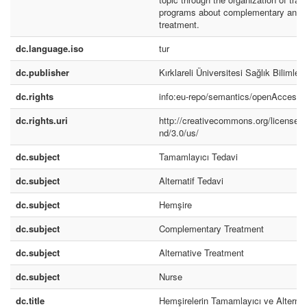
programs about complementary and a
treatment.
dc.language.iso
tur
dc.publisher
Kırklareli Üniversitesi Sağlık Bilimler
dc.rights
info:eu-repo/semantics/openAccess
dc.rights.uri
http://creativecommons.org/licenses/
nd/3.0/us/
dc.subject
Tamamlayıcı Tedavi
dc.subject
Alternatif Tedavi
dc.subject
Hemşire
dc.subject
Complementary Treatment
dc.subject
Alternative Treatment
dc.subject
Nurse
dc.title
Hemşirelerin Tamamlayıcı ve Alternat