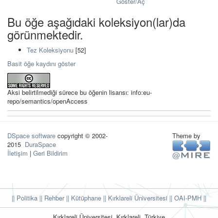
Göster/
Aç
Bu öğe aşağıdaki koleksiyon(lar)da
görünmektedir.
Tez Koleksiyonu
[52]
Basit öğe kaydını göster
Aksi belirtilmediği sürece bu öğenin lisansı: info:eu-
repo/semantics/openAccess
DSpace software
copyright © 2002-
Theme by
2015
DuraSpace
İletişim
|
Geri Bildirim
|| Politika
|| Rehber
|| Kütüphane
|| Kırklareli Üniversitesi ||
OAI-PMH ||
Kırklareli Üniversitesi, Kırklareli, Türkiye