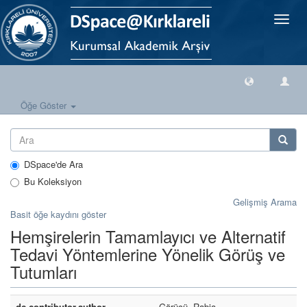
Geçiş
Yönlen
Öğe Göster
DSpace'de Ara
Bu Koleksiyon
Gelişmiş Arama
Basit öğe kaydını göster
Hemşirelerin Tamamlayıcı ve Alternatif
Tedavi Yöntemlerine Yönelik Görüş ve
Tutumları
dc.contributor.author
Görücü, Rabia