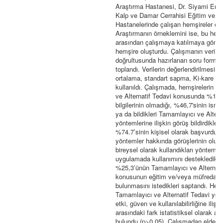
Araştırma Hastanesi, Dr. Siyami Er
Kalp ve Damar Cerrahisi Eğitim ve A
Hastanelerinde çalışan hemşireler olu
Araştırmanın örneklemini ise, bu hemş
arasından çalışmaya katılmaya gönül
hemşire oluşturdu. Çalışmanın verileri,
doğrultusunda hazırlanan soru formu k
toplandı. Verilerin değerlendirilmesin
ortalama, standart sapma, Ki-kare tes
kullanıldı. Çalışmada, hemşirelerin T
ve Alternatif Tedavi konusunda %11,0’
bilgilerinin olmadığı, %46,7'sinin ismi
ya da bildikleri Tamamlayıcı ve Altern
yöntemlerine ilişkin görüş bildirdikleri,
%74.7’sinin kişisel olarak başvurdukl
yöntemler hakkında görüşlerinin olum
bireysel olarak kullandıkları yöntemler
uygulamada kullanımını destekledikle
%25,3’ünün Tamamlayıcı ve Alternati
konusunun eğitim ve/veya müfredat 
bulunmasını istedikleri saptandı. Hemş
Tamamlayıcı ve Alternatif Tedavi yön
etki, güven ve kullanılabilirliğine ilişk
arasındaki fark istatistiksel olarak a
bulundu (p>0.05). Çalışmadan elde ed