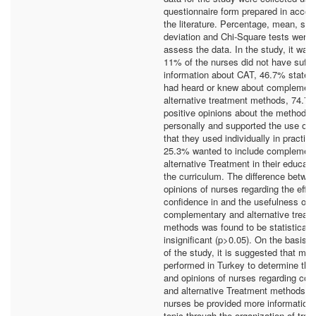
questionnaire form prepared in accor
the literature. Percentage, mean, sta
deviation and Chi-Square tests were 
assess the data. In the study, it was
11% of the nurses did not have suffic
information about CAT, 46.7% stated 
had heard or knew about complement
alternative treatment methods, 74.7
positive opinions about the methods 
personally and supported the use of
that they used individually in practic
25.3% wanted to include complement
alternative Treatment in their educati
the curriculum. The difference betwe
opinions of nurses regarding the effec
confidence in and the usefulness of
complementary and alternative treat
methods was found to be statistically
insignificant (p>0.05). On the basis o
of the study, it is suggested that mor
performed in Turkey to determine th
and opinions of nurses regarding co
and alternative Treatment methods, a
nurses be provided more information 
topic through the organization of train