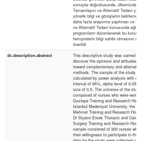
sonuçlar doğrultusunda, ülkemizde he
Tamamlayıcı ve Alternatif Tedavi yön
yönelik bilgi ve görüşlerini belirlemey
daha fazla araştırma yapılması ve T
ve Alternatif Tedavi konusunda eğitic
programların düzenlenerek bu konuda
hemşirelerin bilgi sahibi olmasının s
önerildi.
dc.description.abstract
This descriptive study was carried in 
discover the opinions and attitudes o
toward complementary and alternativ
methods. The sample of the study (
calculated by power analysis with a 
interval of 95%, alpha level of 0.05 a
size of 0.5. The universe of the stud
composed of nurses who were workin
Goztepe Training and Research Hospi
Istanbul Medeniyet University, the Fa
Mehmet Training and Research Hospi
Dr Siyami Ersek Thoracic and Cardio
Surgery Training and Research Hospi
sample consisted of 300 nurses who
their willingness to participate in the
data for the study were collected usi