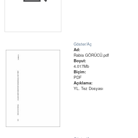
Göster/
Aç
Ad:
Rabia GÖRÜCÜ.pdf
Boyut:
4.017Mb
Biçim:
PDF
Açıklama:
YL. Tez Dosyası