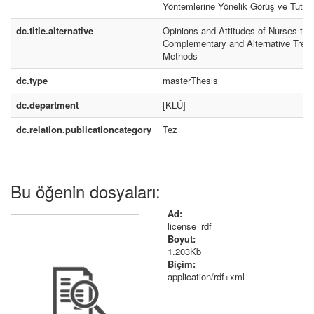
Yöntemlerine Yönelik Görüş ve Tutum
dc.title.alternative
Opinions and Attitudes of Nurses tow
Complementary and Alternative Trea
Methods
dc.type
masterThesis
dc.department
[KLÜ]
dc.relation.publicationcategory
Tez
Bu öğenin dosyaları:
Ad:
license_rdf
Boyut:
1.203Kb
Biçim:
application/rdf+xml