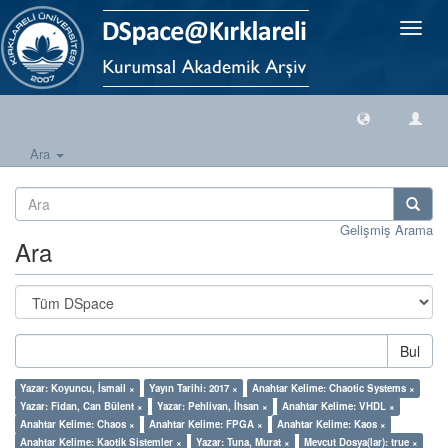
Geçiş
Yönlen
Ara
Gelişmiş Arama
Ara
Bul
Yazar: Koyuncu, İsmail ×
Yayın Tarihi: 2017 ×
Anahtar Kelime: Chaotic Systems ×
Yazar: Fidan, Can Bülent ×
Yazar: Pehlivan, İhsan ×
Anahtar Kelime: VHDL ×
Anahtar Kelime: Chaos ×
Anahtar Kelime: FPGA ×
Anahtar Kelime: Kaos ×
Anahtar Kelime: Kaotik Sistemler ×
Yazar: Tuna, Murat ×
Mevcut Dosya(lar): true ×