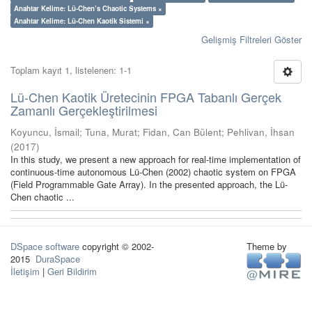
Anahtar Kelime: Lü-Chen’s Chaotic Systems ×
Anahtar Kelime: Lü-Chen Kaotik Sistemi ×
Gelişmiş Filtreleri Göster
Toplam kayıt 1, listelenen: 1-1
Lü-Chen Kaotik Üretecinin FPGA Tabanlı Gerçek
Zamanlı Gerçekleştirilmesi
Koyuncu, İsmail
;
Tuna, Murat
;
Fidan, Can Bülent
;
Pehlivan, İhsan
(
2017
)
In this study, we present a new approach for real-time implementation of
continuous-time autonomous Lü-Chen (2002) chaotic system on FPGA
(Field Programmable Gate Array). In the presented approach, the Lü-
Chen chaotic ...
DSpace software
copyright © 2002-
Theme by
2015
DuraSpace
İletişim
|
Geri Bildirim