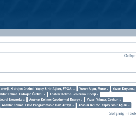
Geliş
enerji, Hidrojen üretimi, Yapay Sinir Ağları, FPGA. ×
Yazar: Alçın, Murat ×
Yazar: Koyuncu,
ahtar Kelime: Hidrojen Üretimi ×
Anahtar Kelime: Jeotermal Enerji ×
 Neural Networks ×
Anahtar Kelime: Geothermal Energy ×
Yazar: Yılmaz, Ceyhun ×
Anahtar Kelime: Field Programmable Gate Arrays ×
Anahtar Kelime: Yapay Sinir Ağları ×
Gelişmiş Filtrel