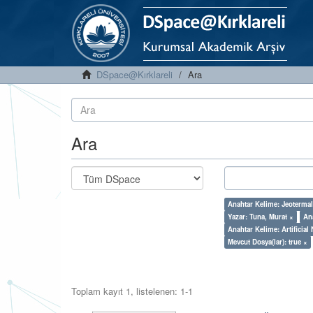
DSpace@Kırklareli
Ara
Ara
Anahtar Kelime: Jeotermal 
Yazar: Tuna, Murat ×
An
Anahtar Kelime: Artificial
Mevcut Dosya(lar): true ×
Toplam kayıt 1, listelenen: 1-1