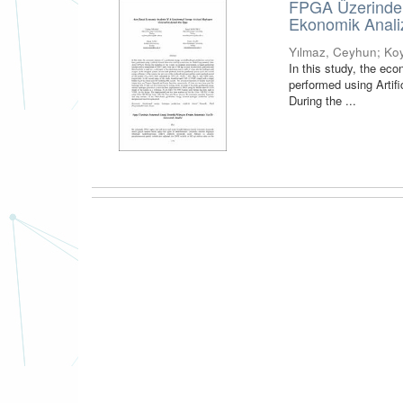
FPGA Üzerinde J
Ekonomik Anali
Yılmaz, Ceyhun
;
Koy
In this study, the ec
performed using Artif
During the ...