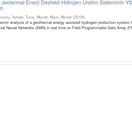
eotermal Enerji Destekli Hidrojen Üretim Sisteminin YS
zi
uncu, İsmail
;
Tuna, Murat
;
Alçın, Murat
(
2018
)
onomic analysis of a geothermal energy assisted hydrogen production system
icial Neural Networks (ANN) in real time on Field Programmable Gate Array (