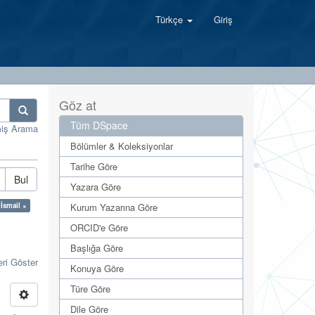
Türkçe
Giriş
Göz at
Tüm DSpace
miş Arama
Bölümler & Koleksiyonlar
Tarihe Göre
Bul
Yazara Göre
 İsmail ×
Kurum Yazarına Göre
ORCID'e Göre
Başlığa Göre
eri Göster
Konuya Göre
Türe Göre
Dile Göre