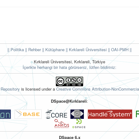
|| Politika
|| Rehber
|| Kütüphane
|| Kırklareli Üniversitesi ||
OAI-PMH ||
Kırklareli Üniversitesi, Kırklareli, Türkiye
İçerikte herhangi bir hata görürseniz, lütfen bildiriniz:
l Repository
is licensed under a
Creative Commons Attribution-NonCommercial
DSpace@Kırklareli
:
DSpace 6.x