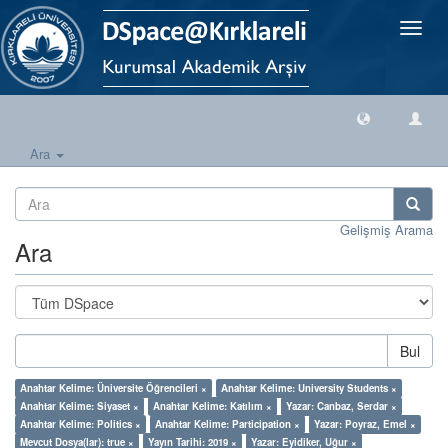
Geçiş
Yönlen
Ara
Gelişmiş Arama
Ara
Bul
Anahtar Kelime: Üniversite Öğrencileri ×
Anahtar Kelime: University Students ×
Anahtar Kelime: Siyaset ×
Anahtar Kelime: Katılım ×
Yazar: Canbaz, Serdar ×
Anahtar Kelime: Politics ×
Anahtar Kelime: Participation ×
Yazar: Poyraz, Emel ×
Mevcut Dosya(lar): true ×
Yayın Tarihi: 2019 ×
Yazar: Eyidiker, Uğur ×