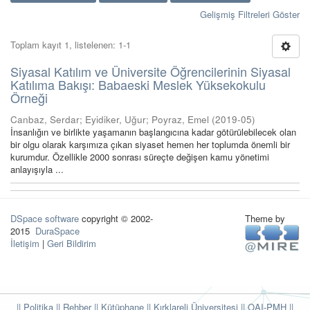
Gelişmiş Filtreleri Göster
Toplam kayıt 1, listelenen: 1-1
Siyasal Katılım ve Üniversite Öğrencilerinin Siyasal
Katılıma Bakışı: Babaeski Meslek Yüksekokulu
Örneği
Canbaz, Serdar
;
Eyidiker, Uğur
;
Poyraz, Emel
(
2019-05
)
İnsanlığın ve birlikte yaşamanın başlangıcına kadar götürülebilecek olan
bir olgu olarak karşımıza çıkan siyaset hemen her toplumda önemli bir
kurumdur. Özellikle 2000 sonrası süreçte değişen kamu yönetimi
anlayışıyla ...
DSpace software
copyright © 2002-
Theme by
2015
DuraSpace
İletişim
|
Geri Bildirim
|| Politika
|| Rehber
|| Kütüphane
|| Kırklareli Üniversitesi ||
OAI-PMH ||