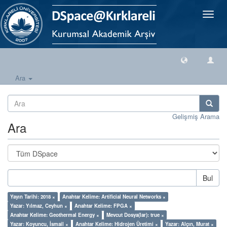
Geçiş
Yönlen
Ara
Gelişmiş Arama
Ara
Bul
Yayın Tarihi: 2018 ×
Anahtar Kelime: Artificial Neural Networks ×
Yazar: Yılmaz, Ceyhun ×
Anahtar Kelime: FPGA ×
Anahtar Kelime: Geothermal Energy ×
Mevcut Dosya(lar): true ×
Yazar: Koyuncu, İsmail ×
Anahtar Kelime: Hidrojen Üretimi ×
Yazar: Alçın, Murat ×