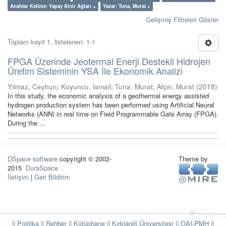
Anahtar Kelime: Yapay Sinir Ağları ×
Yazar: Tuna, Murat ×
Gelişmiş Filtreleri Göster
Toplam kayıt 1, listelenen: 1-1
FPGA Üzerinde Jeotermal Enerji Destekli Hidrojen
Üretim Sisteminin YSA İle Ekonomik Analizi
Yılmaz, Ceyhun
;
Koyuncu, İsmail
;
Tuna, Murat
;
Alçın, Murat
(
2018
)
In this study, the economic analysis of a geothermal energy assisted
hydrogen production system has been performed using Artificial Neural
Networks (ANN) in real time on Field Programmable Gate Array (FPGA).
During the ...
DSpace software
copyright © 2002-
Theme by
2015
DuraSpace
İletişim
|
Geri Bildirim
|| Politika
|| Rehber
|| Kütüphane
|| Kırklareli Üniversitesi ||
OAI-PMH ||