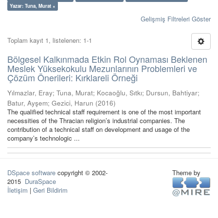
Yazar: Tuna, Murat ×
Gelişmiş Filtreleri Göster
Toplam kayıt 1, listelenen: 1-1
Bölgesel Kalkınmada Etkin Rol Oynaması Beklenen
Meslek Yüksekokulu Mezunlarının Problemleri ve
Çözüm Önerileri: Kırklareli Örneği
Yılmazlar, Eray
;
Tuna, Murat
;
Kocaoğlu, Sıtkı
;
Dursun, Bahtiyar
;
Batur, Ayşem
;
Gezici, Harun
(
2016
)
The qualified technical staff requirement is one of the most important
necessities of the Thracian religion’s industrial companies. The
contribution of a technical staff on development and usage of the
company’s technologic ...
DSpace software
copyright © 2002-
Theme by
2015
DuraSpace
İletişim
|
Geri Bildirim