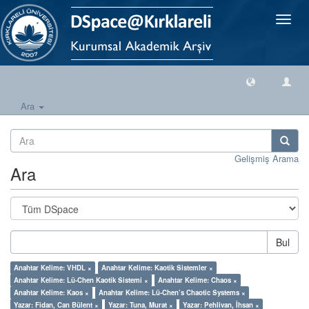
Geçiş
Yönlen
Ara
Gelişmiş Arama
Ara
Bul
Anahtar Kelime: VHDL ×
Anahtar Kelime: Kaotik Sistemler ×
Anahtar Kelime: Lü-Chen Kaotik Sistemi ×
Anahtar Kelime: Chaos ×
Anahtar Kelime: Kaos ×
Anahtar Kelime: Lü-Chen’s Chaotic Systems ×
Yazar: Fidan, Can Bülent ×
Yazar: Tuna, Murat ×
Yazar: Pehlivan, İhsan ×