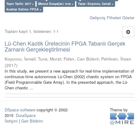
Yayın Tarihi: 2017 ×
Mevcut Dosya(lar): true ×
Yazar: Koyuncu, İsmail ×
Anahtar Kelime: FPGA ×
Gelişmiş Filtreleri Göster
Toplam kayıt 1, listelenen: 1-1
Lü-Chen Kaotik Üretecinin FPGA Tabanlı Gerçek
Zamanlı Gerçekleştirilmesi
Koyuncu, İsmail
;
Tuna, Murat
;
Fidan, Can Bülent
;
Pehlivan, İhsan
(
2017
)
In this study, we present a new approach for real-time implementation of
continuous-time autonomous Lü-Chen (2002) chaotic system on FPGA
(Field Programmable Gate Array). In the presented approach, the Lü-
Chen chaotic ...
DSpace software
copyright © 2002-
Theme by
2015
DuraSpace
İletişim
|
Geri Bildirim