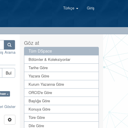
Türkçe
Giriş
Göz at
Tüm DSpace
miş Arama
Bölümler & Koleksiyonlar
Tarihe Göre
Bul
Yazara Göre
Kurum Yazarına Göre
ORCID'e Göre
İhsan ×
Başlığa Göre
eri Göster
Konuya Göre
Türe Göre
Dile Göre