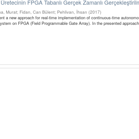
Üretecinin FPGA Tabanlı Gerçek Zamanlı Gerçekleştiril
na, Murat
;
Fidan, Can Bülent
;
Pehlivan, İhsan
(
2017
)
sent a new approach for real-time implementation of continuous-time autonomo
system on FPGA (Field Programmable Gate Array). In the presented approach,