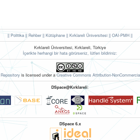
|| Politika
|| Rehber
|| Kütüphane
|| Kırklareli Üniversitesi ||
OAI-PMH ||
Kırklareli Üniversitesi, Kırklareli, Türkiye
İçerikte herhangi bir hata görürseniz, lütfen bildiriniz:
l Repository
is licensed under a
Creative Commons Attribution-NonCommercial
DSpace@Kırklareli
:
DSpace 6.x