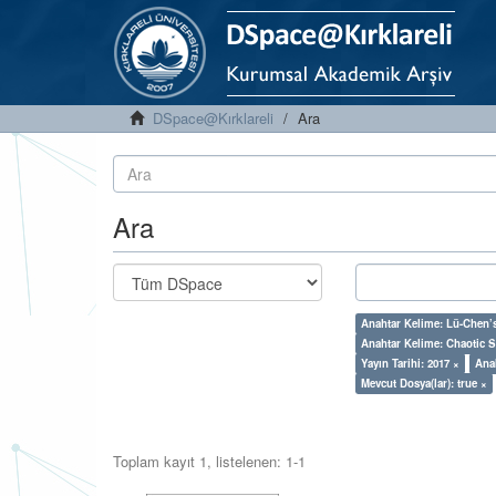
DSpace@Kırklareli
Ara
Ara
Anahtar Kelime: Lü-Chen’
Anahtar Kelime: Chaotic 
Yayın Tarihi: 2017 ×
Ana
Mevcut Dosya(lar): true ×
Toplam kayıt 1, listelenen: 1-1