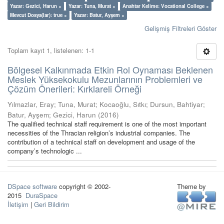
Yazar: Gezici, Harun ×
Yazar: Tuna, Murat ×
Anahtar Kelime: Vocational College ×
Mevcut Dosya(lar): true ×
Yazar: Batur, Ayşem ×
Gelişmiş Filtreleri Göster
Toplam kayıt 1, listelenen: 1-1
Bölgesel Kalkınmada Etkin Rol Oynaması Beklenen
Meslek Yüksekokulu Mezunlarının Problemleri ve
Çözüm Önerileri: Kırklareli Örneği
Yılmazlar, Eray
;
Tuna, Murat
;
Kocaoğlu, Sıtkı
;
Dursun, Bahtiyar
;
Batur, Ayşem
;
Gezici, Harun
(
2016
)
The qualified technical staff requirement is one of the most important
necessities of the Thracian religion’s industrial companies. The
contribution of a technical staff on development and usage of the
company’s technologic ...
DSpace software
copyright © 2002-
Theme by
2015
DuraSpace
İletişim
|
Geri Bildirim