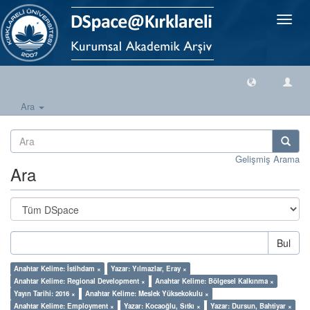
Geçiş
Yönlen
Ara
Gelişmiş Arama
Ara
Bul
Anahtar Kelime: İstihdam ×
Yazar: Yılmazlar, Eray ×
Anahtar Kelime: Regional Development ×
Anahtar Kelime: Bölgesel Kalkınma ×
Yayın Tarihi: 2016 ×
Anahtar Kelime: Meslek Yüksekokulu ×
Anahtar Kelime: Employment ×
Yazar: Kocaoğlu, Sıtkı ×
Yazar: Dursun, Bahtiyar ×