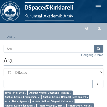
Geçiş
Yönlen
Ara
Gelişmiş Arama
Ara
Bul
Yayın Tarihi: 2016 ×
Anahtar Kelime: Vocational Training ×
Anahtar Kelime: Employment ×
Anahtar Kelime: Regional Development ×
Yazar: Batur, Ayşem ×
Anahtar Kelime: Bölgesel Kalkınma ×
Anahtar Kelime: İstihdam ×
Yazar: Kocaoğlu, Sıtkı ×
Yazar: Gezici, Harun ×