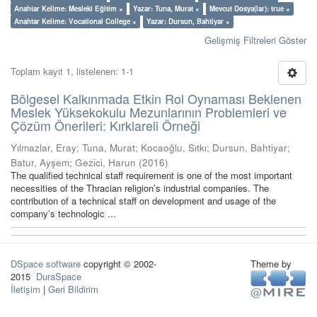
Anahtar Kelime: Mesleki Eğitim ×
Yazar: Tuna, Murat ×
Mevcut Dosya(lar): true ×
Anahtar Kelime: Vocational College ×
Yazar: Dursun, Bahtiyar ×
Gelişmiş Filtreleri Göster
Toplam kayıt 1, listelenen: 1-1
Bölgesel Kalkınmada Etkin Rol Oynaması Beklenen
Meslek Yüksekokulu Mezunlarının Problemleri ve
Çözüm Önerileri: Kırklareli Örneği
Yılmazlar, Eray
;
Tuna, Murat
;
Kocaoğlu, Sıtkı
;
Dursun, Bahtiyar
;
Batur, Ayşem
;
Gezici, Harun
(
2016
)
The qualified technical staff requirement is one of the most important
necessities of the Thracian religion’s industrial companies. The
contribution of a technical staff on development and usage of the
company’s technologic ...
DSpace software
copyright © 2002-
Theme by
2015
DuraSpace
İletişim
|
Geri Bildirim