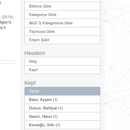
u
Bölüme Göre
Kategoriye Göre
n
(
2016
)
igion’s
WoS Q Kategorisine Göre
ny’s
Yayıncıya Göre
Erişim Şekli
Hesabım
Giriş
Kayıt
Keşif
Yazar
Batur, Ayşem (1)
Dursun, Bahtiyar (1)
Gezici, Harun (1)
Kocaoğlu, Sıtkı (1)