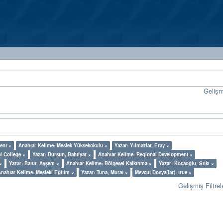
Geliş
ent ×
Anahtar Kelime: Meslek Yüksekokulu ×
Yazar: Yılmazlar, Eray ×
l College ×
Yazar: Dursun, Bahtiyar ×
Anahtar Kelime: Regional Development ×
×
Yazar: Batur, Ayşem ×
Anahtar Kelime: Bölgesel Kalkınma ×
Yazar: Kocaoğlu, Sıtkı ×
Anahtar Kelime: Mesleki Eğitim ×
Yazar: Tuna, Murat ×
Mevcut Dosya(lar): true ×
Gelişmiş Filtrel