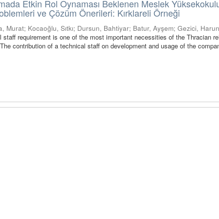
nmada Etkin Rol Oynaması Beklenen Meslek Yüksekokul
oblemleri ve Çözüm Önerileri: Kırklareli Örneği
a, Murat
;
Kocaoğlu, Sıtkı
;
Dursun, Bahtiyar
;
Batur, Ayşem
;
Gezici, Haru
l staff requirement is one of the most important necessities of the Thracian rel
 The contribution of a technical staff on development and usage of the compa