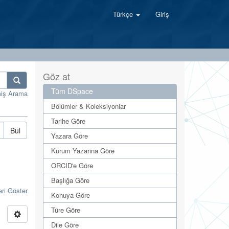
Türkçe
Giriş
Göz at
Tüm DSpace
miş Arama
Bölümler & Koleksiyonlar
Tarihe Göre
Bul
Yazara Göre
Kurum Yazarına Göre
ORCID'e Göre
Başlığa Göre
eri Göster
Konuya Göre
Türe Göre
Dile Göre