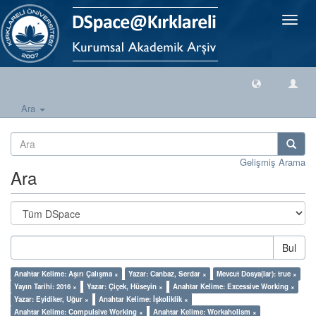
Geçiş
Yönlen
Ara
Gelişmiş Arama
Ara
Bul
Anahtar Kelime: Aşırı Çalışma ×
Yazar: Canbaz, Serdar ×
Mevcut Dosya(lar): true ×
Yayın Tarihi: 2016 ×
Yazar: Çiçek, Hüseyin ×
Anahtar Kelime: Excessive Working ×
Yazar: Eyidiker, Uğur ×
Anahtar Kelime: İşkoliklik ×
Anahtar Kelime: Compulsive Working ×
Anahtar Kelime: Workaholism ×