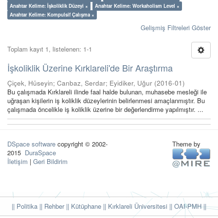
Anahtar Kelime: İşkoliklik Düzeyi ×
Anahtar Kelime: Workaholism Level ×
Anahtar Kelime: Kompulsif Çalışma ×
Gelişmiş Filtreleri Göster
Toplam kayıt 1, listelenen: 1-1
İşkoliklik Üzerine Kırklareli'de Bir Araştırma
Çiçek, Hüseyin
;
Canbaz, Serdar
;
Eyidiker, Uğur
(
2016-01
)
Bu çalışmada Kırklareli ilinde faal halde bulunan, muhasebe mesleği ile
uğraşan kişilerin iş koliklik düzeylerinin belirlenmesi amaçlanmıştır. Bu
çalışmada öncelikle iş koliklik üzerine bir değerlendirme yapılmıştır. ...
DSpace software
copyright © 2002-
Theme by
2015
DuraSpace
İletişim
|
Geri Bildirim
|| Politika
|| Rehber
|| Kütüphane
|| Kırklareli Üniversitesi ||
OAI-PMH ||