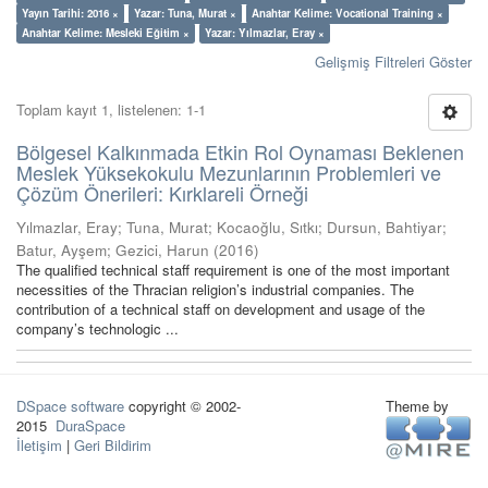
Yayın Tarihi: 2016 ×
Yazar: Tuna, Murat ×
Anahtar Kelime: Vocational Training ×
Anahtar Kelime: Mesleki Eğitim ×
Yazar: Yılmazlar, Eray ×
Gelişmiş Filtreleri Göster
Toplam kayıt 1, listelenen: 1-1
Bölgesel Kalkınmada Etkin Rol Oynaması Beklenen
Meslek Yüksekokulu Mezunlarının Problemleri ve
Çözüm Önerileri: Kırklareli Örneği
Yılmazlar, Eray
;
Tuna, Murat
;
Kocaoğlu, Sıtkı
;
Dursun, Bahtiyar
;
Batur, Ayşem
;
Gezici, Harun
(
2016
)
The qualified technical staff requirement is one of the most important
necessities of the Thracian religion’s industrial companies. The
contribution of a technical staff on development and usage of the
company’s technologic ...
DSpace software
copyright © 2002-
Theme by
2015
DuraSpace
İletişim
|
Geri Bildirim