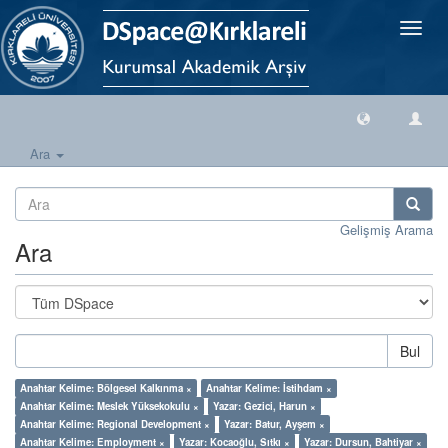
Geçiş
Yönlen
Ara
Gelişmiş Arama
Ara
Bul
Anahtar Kelime: Bölgesel Kalkınma ×
Anahtar Kelime: İstihdam ×
Anahtar Kelime: Meslek Yüksekokulu ×
Yazar: Gezici, Harun ×
Anahtar Kelime: Regional Development ×
Yazar: Batur, Ayşem ×
Anahtar Kelime: Employment ×
Yazar: Kocaoğlu, Sıtkı ×
Yazar: Dursun, Bahtiyar ×