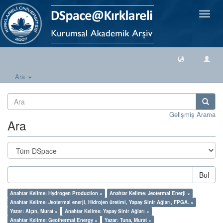
Geçiş
Yönlen
Ara
Gelişmiş Arama
Ara
Bul
Anahtar Kelime: Hydrogen Production ×
Anahtar Kelime: Jeotermal Enerji ×
Anahtar Kelime: Jeotermal enerji, Hidrojen üretimi, Yapay Sinir Ağları, FPGA. ×
Yazar: Alçın, Murat ×
Anahtar Kelime: Yapay Sinir Ağları ×
Anahtar Kelime: Geothermal Energy ×
Yazar: Tuna, Murat ×