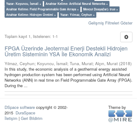
Yazar: Koyuncu, İsmail ×
Anahtar Kelime: Artificial Neural Networks ×
Anahtar Kelime: Field Programmable Gate Arrays ×
Mevcut Dosya(lar): true ×
Anahtar Kelime: Hidrojen Üretimi ×
Yazar: Yılmaz, Ceyhun ×
Gelişmiş Filtreleri Göster
Toplam kayıt 1, listelenen: 1-1
FPGA Üzerinde Jeotermal Enerji Destekli Hidrojen
Üretim Sisteminin YSA İle Ekonomik Analizi
Yılmaz, Ceyhun
;
Koyuncu, İsmail
;
Tuna, Murat
;
Alçın, Murat
(
2018
)
In this study, the economic analysis of a geothermal energy assisted
hydrogen production system has been performed using Artificial Neural
Networks (ANN) in real time on Field Programmable Gate Array (FPGA).
During the ...
DSpace software
copyright © 2002-
Theme by
2015
DuraSpace
İletişim
|
Geri Bildirim