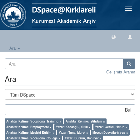
Geçiş
Yönlen
Ara
Gelişmiş Arama
Ara
Bul
Anahtar Kelime: Vocational Training ×
Anahtar Kelime: İstihdam ×
Anahtar Kelime: Employment ×
Yazar: Kocaoğlu, Sıtkı ×
Yazar: Gezici, Harun ×
Anahtar Kelime: Mesleki Eğitim ×
Yazar: Tuna, Murat ×
Mevcut Dosya(lar): true ×
Anahtar Kelime: Vocational College ×
Yazar: Dursun, Bahtiyar ×