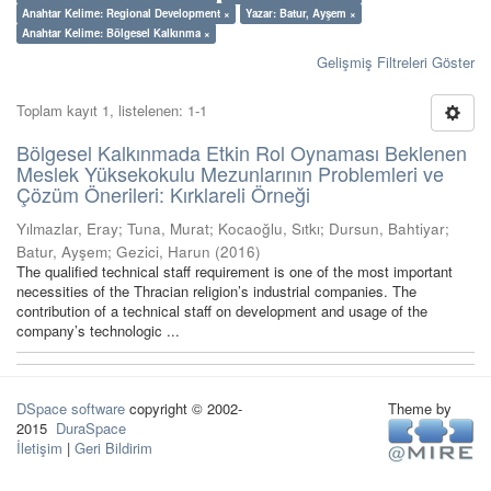
Anahtar Kelime: Regional Development ×
Yazar: Batur, Ayşem ×
Anahtar Kelime: Bölgesel Kalkınma ×
Gelişmiş Filtreleri Göster
Toplam kayıt 1, listelenen: 1-1
Bölgesel Kalkınmada Etkin Rol Oynaması Beklenen
Meslek Yüksekokulu Mezunlarının Problemleri ve
Çözüm Önerileri: Kırklareli Örneği
Yılmazlar, Eray
;
Tuna, Murat
;
Kocaoğlu, Sıtkı
;
Dursun, Bahtiyar
;
Batur, Ayşem
;
Gezici, Harun
(
2016
)
The qualified technical staff requirement is one of the most important
necessities of the Thracian religion’s industrial companies. The
contribution of a technical staff on development and usage of the
company’s technologic ...
DSpace software
copyright © 2002-
Theme by
2015
DuraSpace
İletişim
|
Geri Bildirim