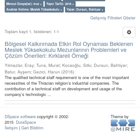
Mevcut Dosya(lar): true ×
Yayın Tarihi: 2016 ×
Anahtar Kelime: Meslek Yüksekokulu ×
Yazar: Dursun, Bahtiyar ×
Gelişmiş Filtreleri Göster
Toplam kayıt 1, listelenen: 1-1
Bölgesel Kalkınmada Etkin Rol Oynaması Beklenen
Meslek Yüksekokulu Mezunlarının Problemleri ve
Çözüm Önerileri: Kırklareli Örneği
Yılmazlar, Eray
;
Tuna, Murat
;
Kocaoğlu, Sıtkı
;
Dursun, Bahtiyar
;
Batur, Ayşem
;
Gezici, Harun
(
2016
)
The qualified technical staff requirement is one of the most important
necessities of the Thracian religion’s industrial companies. The
contribution of a technical staff on development and usage of the
company’s technologic ...
DSpace software
copyright © 2002-
Theme by
2015
DuraSpace
İletişim
|
Geri Bildirim