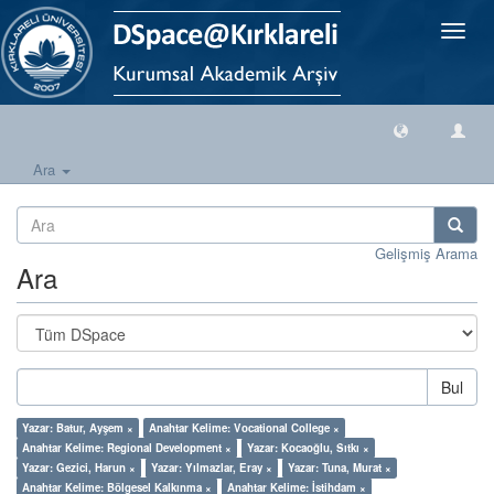
Geçiş
Yönlen
Ara
Gelişmiş Arama
Ara
Bul
Yazar: Batur, Ayşem ×
Anahtar Kelime: Vocational College ×
Anahtar Kelime: Regional Development ×
Yazar: Kocaoğlu, Sıtkı ×
Yazar: Gezici, Harun ×
Yazar: Yılmazlar, Eray ×
Yazar: Tuna, Murat ×
Anahtar Kelime: Bölgesel Kalkınma ×
Anahtar Kelime: İstihdam ×