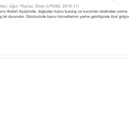
diker, Uğur
;
Poyraz, Emel
(
UYSAD
,
2018-11
)
mu ilkeleri ölçüsünde, doğrudan kamu kuruluş ve kurumları tarafından yerine
miş bir durumdur. Günümüzde kamu hizmetlerinin yerine getirilişinde özel girişim