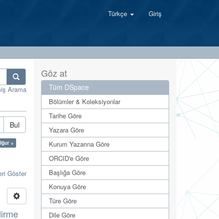
Türkçe
Giriş
Göz at
Tüm DSpace
miş Arama
Bölümler & Koleksiyonlar
Tarihe Göre
Bul
Yazara Göre
 Uğur ×
Kurum Yazarına Göre
ORCID'e Göre
Başlığa Göre
eri Göster
Konuya Göre
Türe Göre
dirme
Dile Göre