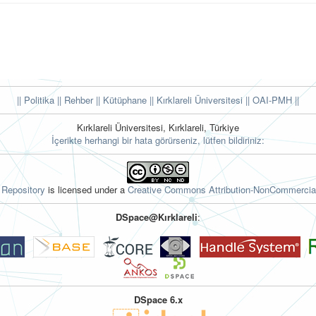
|| Politika
|| Rehber
|| Kütüphane
|| Kırklareli Üniversitesi ||
OAI-PMH ||
Kırklareli Üniversitesi, Kırklareli, Türkiye
İçerikte herhangi bir hata görürseniz, lütfen bildiriniz:
l Repository
is licensed under a
Creative Commons Attribution-NonCommercial
DSpace@Kırklareli
:
DSpace 6.x