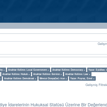
Geliş
ity ×
Anahtar Kelime: Local Government ×
Anahtar Kelime: Democracy ×
Yazar: Eyidiker,
Anahtar Kelime: Hukuk ×
Anahtar Kelime: Service ×
Anahtar Kelime: Law ×
×
Anahtar Kelime: Demokrasi ×
Mevcut Dosya(lar): true ×
Yazar: Poyraz, Emel ×
Gelişmiş Filtrel
diye İdarelerinin Hukuksal Statüsü Üzerine Bir Değerlen