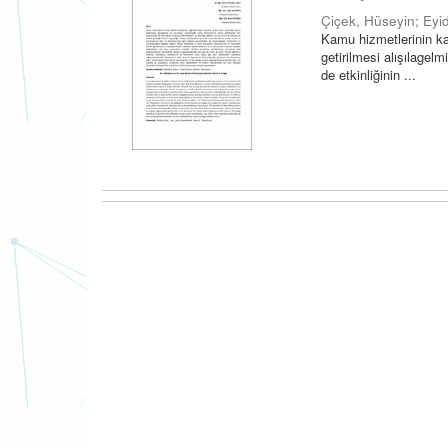
Çiçek, Hüseyin
;
Eyi
Kamu hizmetlerinin ka
getirilmesi alışılagel
de etkinliğinin ...