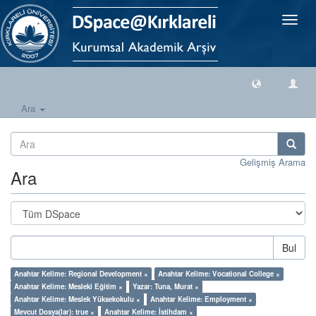
Geçiş
Yönlen
Ara
Gelişmiş Arama
Ara
Bul
Anahtar Kelime: Regional Development ×
Anahtar Kelime: Vocational College ×
Anahtar Kelime: Mesleki Eğitim ×
Yazar: Tuna, Murat ×
Anahtar Kelime: Meslek Yüksekokulu ×
Anahtar Kelime: Employment ×
Mevcut Dosya(lar): true ×
Anahtar Kelime: İstihdam ×