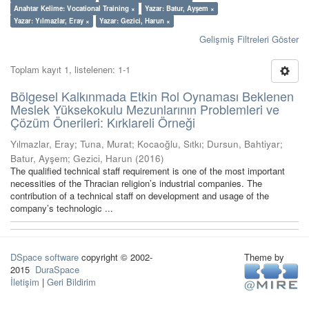
Anahtar Kelime: Vocational Training ×
Yazar: Batur, Ayşem ×
Yazar: Yılmazlar, Eray ×
Yazar: Gezici, Harun ×
Gelişmiş Filtreleri Göster
Toplam kayıt 1, listelenen: 1-1
Bölgesel Kalkınmada Etkin Rol Oynaması Beklenen
Meslek Yüksekokulu Mezunlarının Problemleri ve
Çözüm Önerileri: Kırklareli Örneği
Yılmazlar, Eray
;
Tuna, Murat
;
Kocaoğlu, Sıtkı
;
Dursun, Bahtiyar
;
Batur, Ayşem
;
Gezici, Harun
(
2016
)
The qualified technical staff requirement is one of the most important
necessities of the Thracian religion’s industrial companies. The
contribution of a technical staff on development and usage of the
company’s technologic ...
DSpace software
copyright © 2002-
Theme by
2015
DuraSpace
İletişim
|
Geri Bildirim