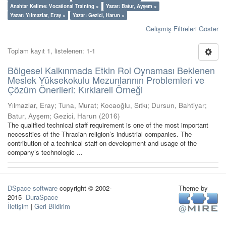
Anahtar Kelime: Vocational Training ×
Yazar: Batur, Ayşem ×
Yazar: Yılmazlar, Eray ×
Yazar: Gezici, Harun ×
Gelişmiş Filtreleri Göster
Toplam kayıt 1, listelenen: 1-1
Bölgesel Kalkınmada Etkin Rol Oynaması Beklenen
Meslek Yüksekokulu Mezunlarının Problemleri ve
Çözüm Önerileri: Kırklareli Örneği
Yılmazlar, Eray
;
Tuna, Murat
;
Kocaoğlu, Sıtkı
;
Dursun, Bahtiyar
;
Batur, Ayşem
;
Gezici, Harun
(
2016
)
The qualified technical staff requirement is one of the most important
necessities of the Thracian religion’s industrial companies. The
contribution of a technical staff on development and usage of the
company’s technologic ...
DSpace software
copyright © 2002-
Theme by
2015
DuraSpace
İletişim
|
Geri Bildirim