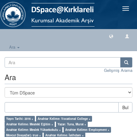
Geçiş
Yönlen
Ara
Gelişmiş Arama
Ara
Bul
Yayın Tarihi: 2016 ×
Anahtar Kelime: Vocational College ×
Anahtar Kelime: Mesleki Eğitim ×
Yazar: Tuna, Murat ×
Anahtar Kelime: Meslek Yüksekokulu ×
Anahtar Kelime: Employment ×
Mevcut Dosya(lar): true ×
Anahtar Kelime: İstihdam ×