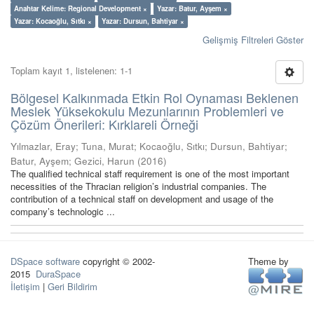
Anahtar Kelime: Regional Development ×
Yazar: Batur, Ayşem ×
Yazar: Kocaoğlu, Sıtkı ×
Yazar: Dursun, Bahtiyar ×
Gelişmiş Filtreleri Göster
Toplam kayıt 1, listelenen: 1-1
Bölgesel Kalkınmada Etkin Rol Oynaması Beklenen
Meslek Yüksekokulu Mezunlarının Problemleri ve
Çözüm Önerileri: Kırklareli Örneği
Yılmazlar, Eray
;
Tuna, Murat
;
Kocaoğlu, Sıtkı
;
Dursun, Bahtiyar
;
Batur, Ayşem
;
Gezici, Harun
(
2016
)
The qualified technical staff requirement is one of the most important
necessities of the Thracian religion’s industrial companies. The
contribution of a technical staff on development and usage of the
company’s technologic ...
DSpace software
copyright © 2002-
Theme by
2015
DuraSpace
İletişim
|
Geri Bildirim