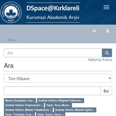
Geçiş
Yönlen
Ara
Gelişmiş Arama
Ara
Bul
Mevcut Dosya(lar): true ×
Anahtar Kelime: Bölgesel Kalkınma ×
Anahtar Kelime: Employment ×
Yazar: Tuna, Murat ×
Anahtar Kelime: Meslek Yüksekokulu ×
Anahtar Kelime: Mesleki Eğitim ×
Yazar: Yılmazlar, Eray ×
Yazar: Gezici, Harun ×