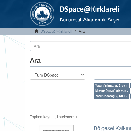
DSpace@Kırklareli
Ara
Ara
Yazar: Yılmazlar, Eray ×
Mevcut Dosya(lar): true ×
Yazar: Kocaoğlu, Sıtkı ×
Toplam kayıt 1, listelenen: 1-1
Bölgesel Kalkı