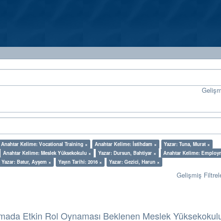
Geliş
Anahtar Kelime: Vocational Training ×
Anahtar Kelime: İstihdam ×
Yazar: Tuna, Murat ×
Anahtar Kelime: Meslek Yüksekokulu ×
Yazar: Dursun, Bahtiyar ×
Anahtar Kelime: Employ
Yazar: Batur, Ayşem ×
Yayın Tarihi: 2016 ×
Yazar: Gezici, Harun ×
Gelişmiş Filtrel
nmada Etkin Rol Oynaması Beklenen Meslek Yüksekokul