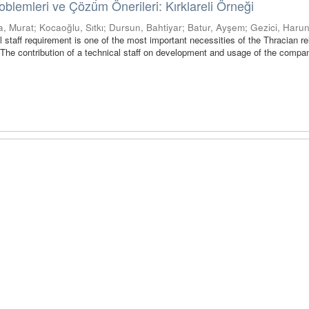
oblemleri ve Çözüm Önerileri: Kırklareli Örneği
a, Murat
;
Kocaoğlu, Sıtkı
;
Dursun, Bahtiyar
;
Batur, Ayşem
;
Gezici, Haru
l staff requirement is one of the most important necessities of the Thracian rel
 The contribution of a technical staff on development and usage of the compa