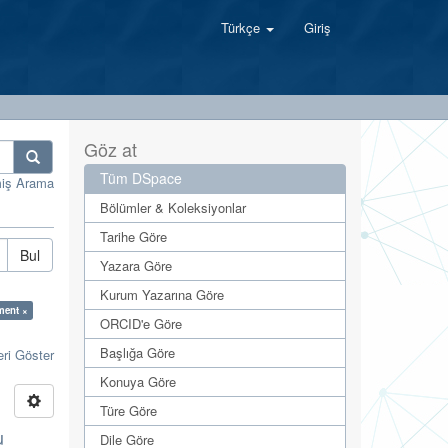
Türkçe
Giriş
Göz at
Tüm DSpace
miş Arama
Bölümler & Koleksiyonlar
Tarihe Göre
Bul
Yazara Göre
Kurum Yazarına Göre
ment ×
ORCID'e Göre
Başlığa Göre
eri Göster
Konuya Göre
Türe Göre
u
Dile Göre