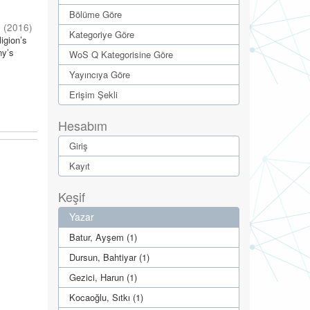
Bölüme Göre
n
(
2016
)
Kategoriye Göre
igion’s
ny’s
WoS Q Kategorisine Göre
Yayıncıya Göre
Erişim Şekli
Hesabım
Giriş
Kayıt
Keşif
Yazar
Batur, Ayşem (1)
Dursun, Bahtiyar (1)
Gezici, Harun (1)
Kocaoğlu, Sıtkı (1)