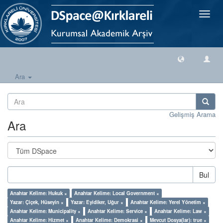
Geçiş
Yönlen
Ara
Gelişmiş Arama
Ara
Bul
Anahtar Kelime: Hukuk ×
Anahtar Kelime: Local Government ×
Yazar: Çiçek, Hüseyin ×
Yazar: Eyidiker, Uğur ×
Anahtar Kelime: Yerel Yönetim ×
Anahtar Kelime: Municipality ×
Anahtar Kelime: Service ×
Anahtar Kelime: Law ×
Anahtar Kelime: Hizmet ×
Anahtar Kelime: Demokrasi ×
Mevcut Dosya(lar): true ×