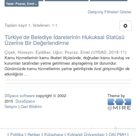
Yazar: Poyraz, Emel ×
Gelişmiş Filtreleri Göster
Toplam kayıt 1, listelenen: 1-1
Türkiye’de Belediye İdarelerinin Hukuksal Statüsü
Üzerine Bir Değerlendirme
Çiçek, Hüseyin
;
Eyidiker, Uğur
;
Poyraz, Emel
(
UYSAD
,
2018-11
)
Kamu hizmetlerinin kamu ilkeleri ölçüsünde, doğrudan kamu kuruluş ve
kurumları tarafından yerine getirilmesi alışılagelmiş bir durumdur.
Günümüzde kamu hizmetlerinin yerine getirilişinde özel girişimciliğin de
etkinliğinin ...
DSpace software
copyright © 2002-
Theme by
2015
DuraSpace
İletişim
|
Geri Bildirim
|| Politika
|| Rehber
|| Kütüphane
|| Kırklareli Üniversitesi ||
OAI-PMH ||