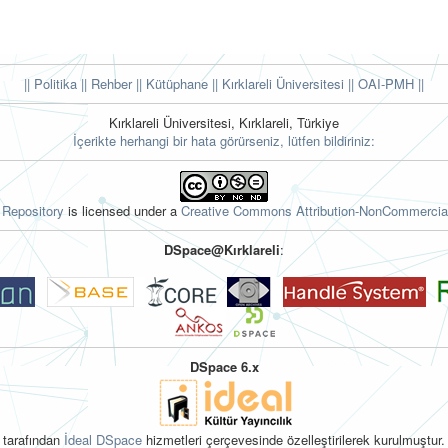
|| Politika
|| Rehber
|| Kütüphane
|| Kırklareli Üniversitesi ||
OAI-PMH ||
Kırklareli Üniversitesi, Kırklareli, Türkiye
İçerikte herhangi bir hata görürseniz, lütfen bildiriniz:
l Repository
is licensed under a
Creative Commons Attribution-NonCommercial
DSpace@Kırklareli
:
DSpace 6.x
tarafından
İdeal DSpace
hizmetleri çerçevesinde özelleştirilerek kurulmuştur.