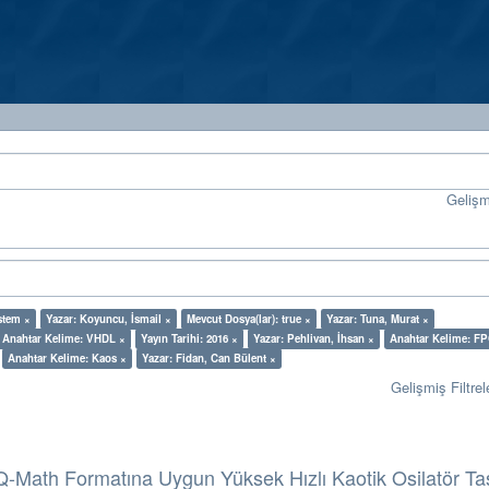
Geliş
stem ×
Yazar: Koyuncu, İsmail ×
Mevcut Dosya(lar): true ×
Yazar: Tuna, Murat ×
Anahtar Kelime: VHDL ×
Yayın Tarihi: 2016 ×
Yazar: Pehlivan, İhsan ×
Anahtar Kelime: F
Anahtar Kelime: Kaos ×
Yazar: Fidan, Can Bülent ×
Gelişmiş Filtrel
-Math Formatına Uygun Yüksek Hızlı Kaotik Osilatör Ta