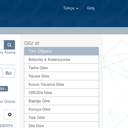
Türkçe
Giriş
Göz at
Tüm DSpace
miş Arama
Bölümler & Koleksiyonlar
Tarihe Göre
Bul
Yazara Göre
Kurum Yazarına Göre
PGA ×
ORCID'e Göre
Başlığa Göre
eri Göster
Konuya Göre
Türe Göre
sarımı
Dile Göre