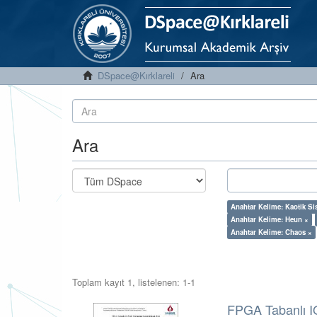
DSpace@Kırklareli
Ara
Ara
Anahtar Kelime: Kaotik Si
Anahtar Kelime: Heun ×
Anahtar Kelime: Chaos ×
Toplam kayıt 1, listelenen: 1-1
FPGA Tabanlı IQ