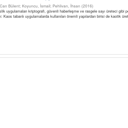
 Can Bülent
;
Koyuncu, İsmail
;
Pehlivan, İhsan
(
2016
)
lik uygulamaları kriptografi, güvenli haberleşme ve rasgele sayı üreteci gibi 
r. Kaos tabanlı uygulamalarda kullanılan önemli yapılardan birisi de kaotik üret