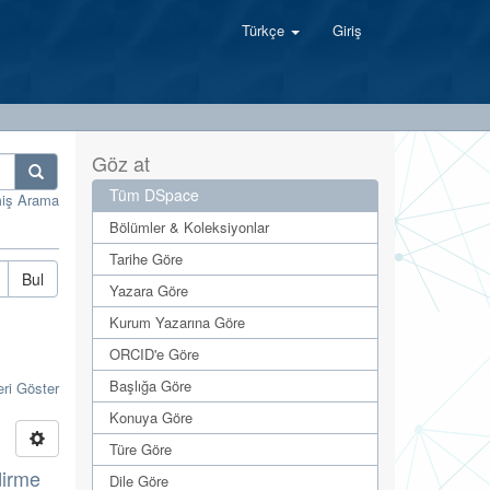
Türkçe
Giriş
Göz at
Tüm DSpace
miş Arama
Bölümler & Koleksiyonlar
Tarihe Göre
Bul
Yazara Göre
Kurum Yazarına Göre
ORCID'e Göre
Başlığa Göre
eri Göster
Konuya Göre
Türe Göre
dirme
Dile Göre