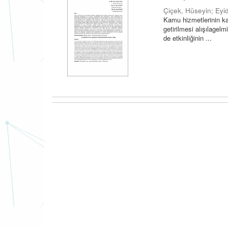
Çiçek, Hüseyin
;
Eyi
Kamu hizmetlerinin ka
getirilmesi alışılagel
de etkinliğinin ...