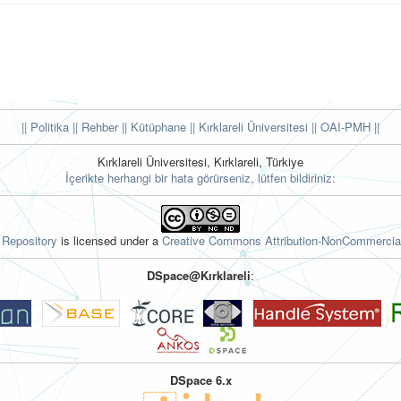
|| Politika
|| Rehber
|| Kütüphane
|| Kırklareli Üniversitesi ||
OAI-PMH ||
Kırklareli Üniversitesi, Kırklareli, Türkiye
İçerikte herhangi bir hata görürseniz, lütfen bildiriniz:
l Repository
is licensed under a
Creative Commons Attribution-NonCommercial
DSpace@Kırklareli
:
DSpace 6.x