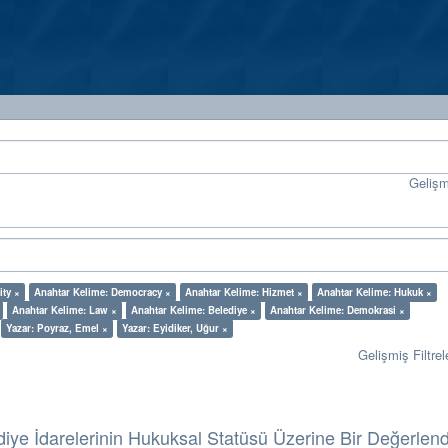
Geliş
ity ×
Anahtar Kelime: Democracy ×
Anahtar Kelime: Hizmet ×
Anahtar Kelime: Hukuk ×
Anahtar Kelime: Law ×
Anahtar Kelime: Belediye ×
Anahtar Kelime: Demokrasi ×
Yazar: Poyraz, Emel ×
Yazar: Eyidiker, Uğur ×
Gelişmiş Filtrel
diye İdarelerinin Hukuksal Statüsü Üzerine Bir Değerlen