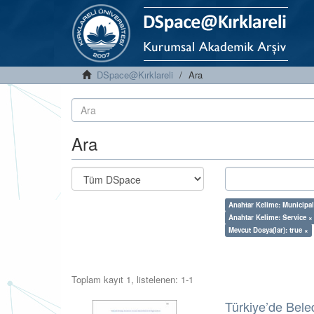
DSpace@Kırklareli
Ara
Ara
Anahtar Kelime: Municipal
Anahtar Kelime: Service ×
Mevcut Dosya(lar): true ×
Toplam kayıt 1, listelenen: 1-1
Türkiye’de Bele