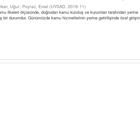
diker, Uğur
;
Poyraz, Emel
(
UYSAD
,
2018-11
)
mu ilkeleri ölçüsünde, doğrudan kamu kuruluş ve kurumları tarafından yerine
miş bir durumdur. Günümüzde kamu hizmetlerinin yerine getirilişinde özel girişim