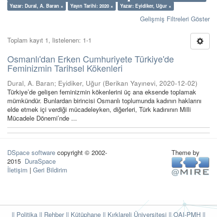
Yazar: Dural, A. Baran ×
Yayın Tarihi: 2020 ×
Yazar: Eyidiker, Uğur ×
Gelişmiş Filtreleri Göster
Toplam kayıt 1, listelenen: 1-1
Osmanlı'dan Erken Cumhuriyete Türkiye'de
Feminizmin Tarihsel Kökenleri
Dural, A. Baran
;
Eyidiker, Uğur
(
Berikan Yayınevi
,
2020-12-02
)
Türkiye’de gelişen feminizmin kökenlerini üç ana eksende toplamak
mümkündür. Bunlardan birincisi Osmanlı toplumunda kadının haklarını
elde etmek içi verdiği mücadeleyken, diğerleri, Türk kadınının Milli
Mücadele Dönemi’nde ...
DSpace software
copyright © 2002-
Theme by
2015
DuraSpace
İletişim
|
Geri Bildirim
|| Politika
|| Rehber
|| Kütüphane
|| Kırklareli Üniversitesi ||
OAI-PMH ||