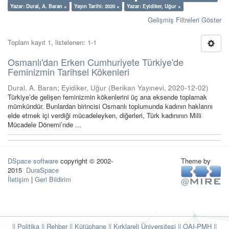
Yazar: Dural, A. Baran ×
Yayın Tarihi: 2020 ×
Yazar: Eyidiker, Uğur ×
Gelişmiş Filtreleri Göster
Toplam kayıt 1, listelenen: 1-1
Osmanlı'dan Erken Cumhuriyete Türkiye'de
Feminizmin Tarihsel Kökenleri
Dural, A. Baran
;
Eyidiker, Uğur
(
Berikan Yayınevi
,
2020-12-02
)
Türkiye’de gelişen feminizmin kökenlerini üç ana eksende toplamak
mümkündür. Bunlardan birincisi Osmanlı toplumunda kadının haklarını
elde etmek içi verdiği mücadeleyken, diğerleri, Türk kadınının Milli
Mücadele Dönemi’nde ...
DSpace software
copyright © 2002-
Theme by
2015
DuraSpace
İletişim
|
Geri Bildirim
|| Politika
|| Rehber
|| Kütüphane
|| Kırklareli Üniversitesi ||
OAI-PMH ||