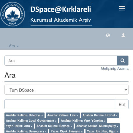
Geçiş
Yönlen
Ara
Gelişmiş Arama
Ara
Bul
Anahtar Kelime: Belediye ×
Anahtar Kelime: Law ×
Anahtar Kelime: Hizmet ×
Anahtar Kelime: Local Government ×
Anahtar Kelime: Yerel Yönetim ×
Yayın Tarihi: 2018 ×
Anahtar Kelime: Service ×
Anahtar Kelime: Municipality ×
Anahtar Kelime: Democracy ×
Yazar: Çiçek, Hüseyin ×
Yazar: Eyidiker, Uğur ×