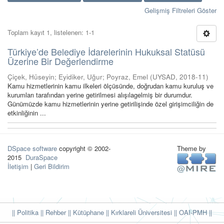
Gelişmiş Filtreleri Göster
Toplam kayıt 1, listelenen: 1-1
Türkiye’de Belediye İdarelerinin Hukuksal Statüsü
Üzerine Bir Değerlendirme
Çiçek, Hüseyin
;
Eyidiker, Uğur
;
Poyraz, Emel
(
UYSAD
,
2018-11
)
Kamu hizmetlerinin kamu ilkeleri ölçüsünde, doğrudan kamu kuruluş ve
kurumları tarafından yerine getirilmesi alışılagelmiş bir durumdur.
Günümüzde kamu hizmetlerinin yerine getirilişinde özel girişimciliğin de
etkinliğinin ...
DSpace software
copyright © 2002-
Theme by
2015
DuraSpace
İletişim
|
Geri Bildirim
|| Politika
|| Rehber
|| Kütüphane
|| Kırklareli Üniversitesi ||
OAI-PMH ||