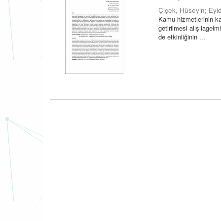
Çiçek, Hüseyin
;
Eyi
Kamu hizmetlerinin ka
getirilmesi alışılagel
de etkinliğinin ...