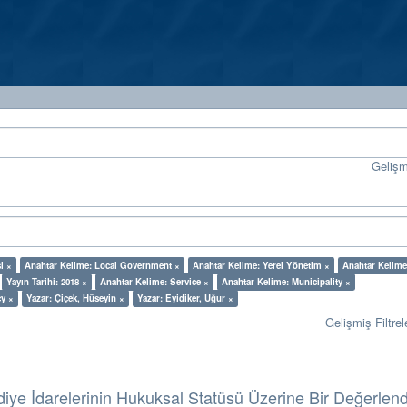
Geliş
i ×
Anahtar Kelime: Local Government ×
Anahtar Kelime: Yerel Yönetim ×
Anahtar Kelime
Yayın Tarihi: 2018 ×
Anahtar Kelime: Service ×
Anahtar Kelime: Municipality ×
cy ×
Yazar: Çiçek, Hüseyin ×
Yazar: Eyidiker, Uğur ×
Gelişmiş Filtrel
diye İdarelerinin Hukuksal Statüsü Üzerine Bir Değerlen