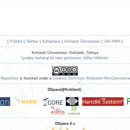
|| Politika
|| Rehber
|| Kütüphane
|| Kırklareli Üniversitesi ||
OAI-PMH ||
Kırklareli Üniversitesi, Kırklareli, Türkiye
İçerikte herhangi bir hata görürseniz, lütfen bildiriniz:
l Repository
is licensed under a
Creative Commons Attribution-NonCommercial
DSpace@Kırklareli
:
DSpace 6.x