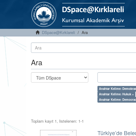
DSpace@Kırklareli
Ara
Ara
Anahtar Kelime: Demokras
Anahtar Kelime: Hukuk ×
Anahtar Kelime: Democra
Toplam kayıt 1, listelenen: 1-1
Türkiye’de Bele