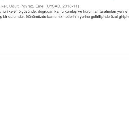
diker, Uğur
;
Poyraz, Emel
(
UYSAD
,
2018-11
)
mu ilkeleri ölçüsünde, doğrudan kamu kuruluş ve kurumları tarafından yerine
miş bir durumdur. Günümüzde kamu hizmetlerinin yerine getirilişinde özel girişim