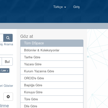
Türkçe
Giriş
Göz at
Tüm DSpace
miş Arama
Bölümler & Koleksiyonlar
Tarihe Göre
Bul
Yazara Göre
: Law ×
Kurum Yazarına Göre
ORCID'e Göre
Başlığa Göre
eri Göster
Konuya Göre
Türe Göre
dirme
Dile Göre