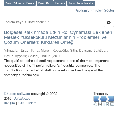
Yazar: Yılmazlar, Eray ×
Yazar: Gezici, Harun ×
Yazar: Tuna, Murat ×
Gelişmiş Filtreleri Göster
Toplam kayıt 1, listelenen: 1-1
Bölgesel Kalkınmada Etkin Rol Oynaması Beklenen
Meslek Yüksekokulu Mezunlarının Problemleri ve
Çözüm Önerileri: Kırklareli Örneği
Yılmazlar, Eray
;
Tuna, Murat
;
Kocaoğlu, Sıtkı
;
Dursun, Bahtiyar
;
Batur, Ayşem
;
Gezici, Harun
(
2016
)
The qualified technical staff requirement is one of the most important
necessities of the Thracian religion’s industrial companies. The
contribution of a technical staff on development and usage of the
company’s technologic ...
DSpace software
copyright © 2002-
Theme by
2015
DuraSpace
İletişim
|
Geri Bildirim