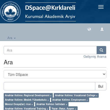
Geçiş
Yönlen
Ara
Gelişmiş Arama
Ara
Bul
Anahtar Kelime: Regional Development ×
Anahtar Kelime: Vocational College ×
Anahtar Kelime: Meslek Yüksekokulu ×
Anahtar Kelime: Employment ×
Mevcut Dosya(lar): true ×
Anahtar Kelime: İstihdam ×
Anahtar Kelime: Vocational Training ×
Yazar: Batur, Ayşem ×