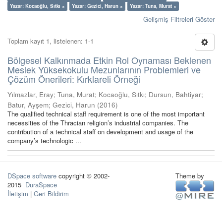
Yazar: Kocaoğlu, Sıtkı ×
Yazar: Gezici, Harun ×
Yazar: Tuna, Murat ×
Gelişmiş Filtreleri Göster
Toplam kayıt 1, listelenen: 1-1
Bölgesel Kalkınmada Etkin Rol Oynaması Beklenen
Meslek Yüksekokulu Mezunlarının Problemleri ve
Çözüm Önerileri: Kırklareli Örneği
Yılmazlar, Eray
;
Tuna, Murat
;
Kocaoğlu, Sıtkı
;
Dursun, Bahtiyar
;
Batur, Ayşem
;
Gezici, Harun
(
2016
)
The qualified technical staff requirement is one of the most important
necessities of the Thracian religion’s industrial companies. The
contribution of a technical staff on development and usage of the
company’s technologic ...
DSpace software
copyright © 2002-
Theme by
2015
DuraSpace
İletişim
|
Geri Bildirim