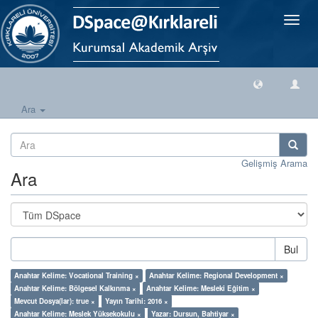
Geçiş
Yönlen
Ara
Gelişmiş Arama
Ara
Bul
Anahtar Kelime: Vocational Training ×
Anahtar Kelime: Regional Development ×
Anahtar Kelime: Bölgesel Kalkınma ×
Anahtar Kelime: Mesleki Eğitim ×
Mevcut Dosya(lar): true ×
Yayın Tarihi: 2016 ×
Anahtar Kelime: Meslek Yüksekokulu ×
Yazar: Dursun, Bahtiyar ×