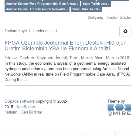
Anahtar Kelime: Field Programmable Gate Arrays ×
Yayın Tarihi: 2018 ×
Anahtar Kelime: Artificial Neural Networks ×
Yazar: Tuna, Murat ×
Gelişmiş Filtreleri Göster
Toplam kayıt 1, listelenen: 1-1
FPGA Üzerinde Jeotermal Enerji Destekli Hidrojen
Üretim Sisteminin YSA İle Ekonomik Analizi
Yılmaz, Ceyhun
;
Koyuncu, İsmail
;
Tuna, Murat
;
Alçın, Murat
(
2018
)
In this study, the economic analysis of a geothermal energy assisted
hydrogen production system has been performed using Artificial Neural
Networks (ANN) in real time on Field Programmable Gate Array (FPGA).
During the ...
DSpace software
copyright © 2002-
Theme by
2015
DuraSpace
İletişim
|
Geri Bildirim