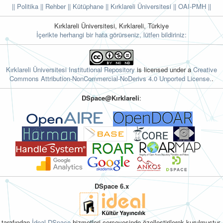
|| Politika
|| Rehber
|| Kütüphane
|| Kırklareli Üniversitesi ||
OAI-PMH ||
Kırklareli Üniversitesi, Kırklareli, Türkiye
İçerikte herhangi bir hata görürseniz, lütfen bildiriniz:
Kırklareli Üniversitesi Institutional Repository
is licensed under a
Creative
Commons Attribution-NonCommercial-NoDerivs 4.0 Unported License.
.
DSpace@Kırklareli
:
DSpace 6.x
tarafından
İdeal DSpace
hizmetleri çerçevesinde özelleştirilerek kurulmuştur.