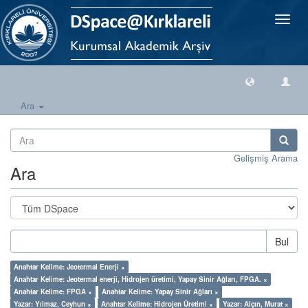
Geçiş
Yönlen
Ara
Gelişmiş Arama
Ara
Bul
Anahtar Kelime: Jeotermal Enerji ×
Anahtar Kelime: Jeotermal enerji, Hidrojen üretimi, Yapay Sinir Ağları, FPGA. ×
Anahtar Kelime: FPGA ×
Anahtar Kelime: Yapay Sinir Ağları ×
Yazar: Yılmaz, Ceyhun ×
Anahtar Kelime: Hidrojen Üretimi ×
Yazar: Alçın, Murat ×