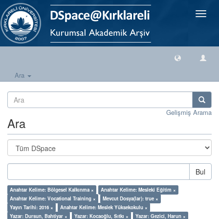
Geçiş
Yönlen
Ara
Gelişmiş Arama
Ara
Bul
Anahtar Kelime: Bölgesel Kalkınma ×
Anahtar Kelime: Mesleki Eğitim ×
Anahtar Kelime: Vocational Training ×
Mevcut Dosya(lar): true ×
Yayın Tarihi: 2016 ×
Anahtar Kelime: Meslek Yüksekokulu ×
Yazar: Dursun, Bahtiyar ×
Yazar: Kocaoğlu, Sıtkı ×
Yazar: Gezici, Harun ×