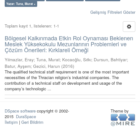
Yazar: Tuna, Murat ×
Gelişmiş Filtreleri Göster
Toplam kayıt 1, listelenen: 1-1
Bölgesel Kalkınmada Etkin Rol Oynaması Beklenen
Meslek Yüksekokulu Mezunlarının Problemleri ve
Çözüm Önerileri: Kırklareli Örneği
Yılmazlar, Eray
;
Tuna, Murat
;
Kocaoğlu, Sıtkı
;
Dursun, Bahtiyar
;
Batur, Ayşem
;
Gezici, Harun
(
2016
)
The qualified technical staff requirement is one of the most important
necessities of the Thracian religion’s industrial companies. The
contribution of a technical staff on development and usage of the
company’s technologic ...
DSpace software
copyright © 2002-
Theme by
2015
DuraSpace
İletişim
|
Geri Bildirim