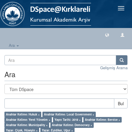
Geçiş
Yönlen
Ara
Gelişmiş Arama
Ara
Bul
Anahtar Kelime: Hukuk ×
Anahtar Kelime: Local Government ×
Anahtar Kelime: Yerel Yönetim ×
Yayın Tarihi: 2018 ×
Anahtar Kelime: Service ×
Anahtar Kelime: Municipality ×
Anahtar Kelime: Democracy ×
Yazar: Çiçek, Hüseyin ×
Yazar: Eyidiker, Uğur ×