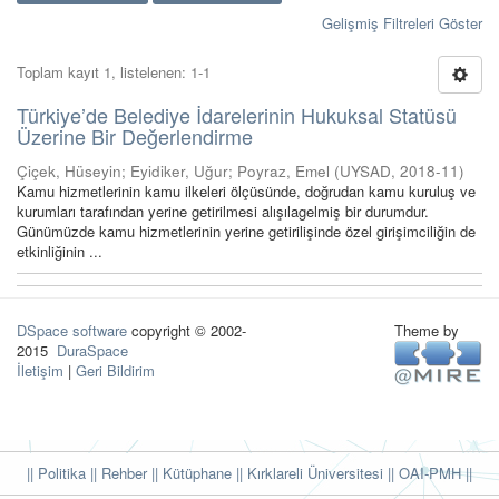
Gelişmiş Filtreleri Göster
Toplam kayıt 1, listelenen: 1-1
Türkiye’de Belediye İdarelerinin Hukuksal Statüsü
Üzerine Bir Değerlendirme
Çiçek, Hüseyin
;
Eyidiker, Uğur
;
Poyraz, Emel
(
UYSAD
,
2018-11
)
Kamu hizmetlerinin kamu ilkeleri ölçüsünde, doğrudan kamu kuruluş ve
kurumları tarafından yerine getirilmesi alışılagelmiş bir durumdur.
Günümüzde kamu hizmetlerinin yerine getirilişinde özel girişimciliğin de
etkinliğinin ...
DSpace software
copyright © 2002-
Theme by
2015
DuraSpace
İletişim
|
Geri Bildirim
|| Politika
|| Rehber
|| Kütüphane
|| Kırklareli Üniversitesi ||
OAI-PMH ||