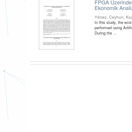
FPGA Üzerinde J
Ekonomik Anali
Yılmaz, Ceyhun
;
Koy
In this study, the ec
performed using Artif
During the ...