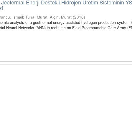
eotermal Enerji Destekli Hidrojen Üretim Sisteminin YS
zi
uncu, İsmail
;
Tuna, Murat
;
Alçın, Murat
(
2018
)
onomic analysis of a geothermal energy assisted hydrogen production system
icial Neural Networks (ANN) in real time on Field Programmable Gate Array (