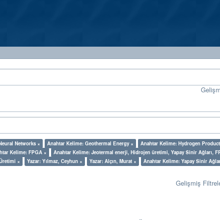
Geliş
 Neural Networks ×
Anahtar Kelime: Geothermal Energy ×
Anahtar Kelime: Hydrogen Product
htar Kelime: FPGA ×
Anahtar Kelime: Jeotermal enerji, Hidrojen üretimi, Yapay Sinir Ağları, 
Üretimi ×
Yazar: Yılmaz, Ceyhun ×
Yazar: Alçın, Murat ×
Anahtar Kelime: Yapay Sinir Ağla
Gelişmiş Filtrel