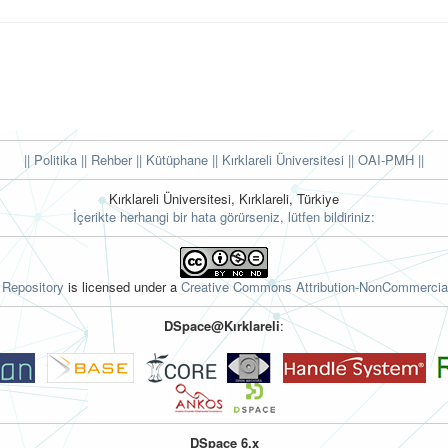
|| Politika
|| Rehber
|| Kütüphane
|| Kırklareli Üniversitesi ||
OAI-PMH ||
Kırklareli Üniversitesi, Kırklareli, Türkiye
İçerikte herhangi bir hata görürseniz, lütfen bildiriniz:
l Repository
is licensed under a
Creative Commons Attribution-NonCommercial
DSpace@Kırklareli
:
DSpace 6.x