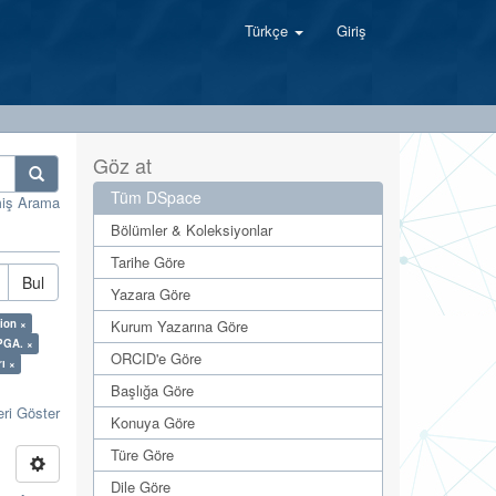
Türkçe
Giriş
Göz at
Tüm DSpace
miş Arama
Bölümler & Koleksiyonlar
Tarihe Göre
Bul
Yazara Göre
ion ×
Kurum Yazarına Göre
FPGA. ×
ORCID'e Göre
rı ×
Başlığa Göre
eri Göster
Konuya Göre
Türe Göre
Dile Göre