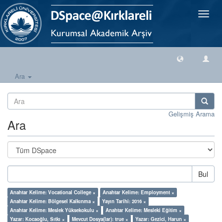
Geçiş
Yönlen
Ara
Gelişmiş Arama
Ara
Bul
Anahtar Kelime: Vocational College ×
Anahtar Kelime: Employment ×
Anahtar Kelime: Bölgesel Kalkınma ×
Yayın Tarihi: 2016 ×
Anahtar Kelime: Meslek Yüksekokulu ×
Anahtar Kelime: Mesleki Eğitim ×
Yazar: Kocaoğlu, Sıtkı ×
Mevcut Dosya(lar): true ×
Yazar: Gezici, Harun ×