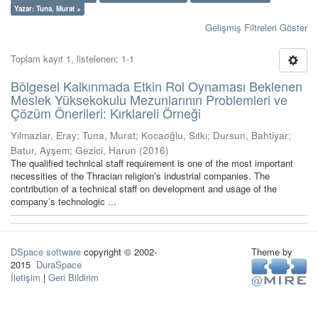
Yazar: Tuna, Murat ×
Gelişmiş Filtreleri Göster
Toplam kayıt 1, listelenen: 1-1
Bölgesel Kalkınmada Etkin Rol Oynaması Beklenen
Meslek Yüksekokulu Mezunlarının Problemleri ve
Çözüm Önerileri: Kırklareli Örneği
Yılmazlar, Eray
;
Tuna, Murat
;
Kocaoğlu, Sıtkı
;
Dursun, Bahtiyar
;
Batur, Ayşem
;
Gezici, Harun
(
2016
)
The qualified technical staff requirement is one of the most important
necessities of the Thracian religion’s industrial companies. The
contribution of a technical staff on development and usage of the
company’s technologic ...
DSpace software
copyright © 2002-
Theme by
2015
DuraSpace
İletişim
|
Geri Bildirim