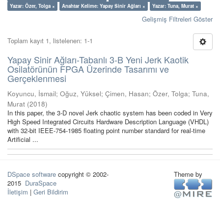
Yazar: Özer, Tolga ×
Anahtar Kelime: Yapay Sinir Ağları ×
Yazar: Tuna, Murat ×
Gelişmiş Filtreleri Göster
Toplam kayıt 1, listelenen: 1-1
Yapay Sinir Ağları-Tabanlı 3-B Yeni Jerk Kaotik
Osilatörünün FPGA Üzerinde Tasarımı ve
Gerçeklenmesi
Koyuncu, İsmail
;
Oğuz, Yüksel
;
Çimen, Hasan
;
Özer, Tolga
;
Tuna,
Murat
(
2018
)
In this paper, the 3-D novel Jerk chaotic system has been coded in Very
High Speed Integrated Circuits Hardware Description Language (VHDL)
with 32-bit IEEE-754-1985 floating point number standard for real-time
Artificial ...
DSpace software
copyright © 2002-
Theme by
2015
DuraSpace
İletişim
|
Geri Bildirim