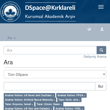
Geçiş
Yönlen
Ara
Gelişmiş Arama
Ara
Bul
Anahtar Kelime: 3-B Novel Jerk Oscillator ×
Anahtar Kelime: FPGA ×
Anahtar Kelime: Artificial Neural Networks ×
Yayın Tarihi: 2018 ×
Yazar: Koyuncu, İsmail ×
Yazar: Çimen, Hasan ×
Anahtar Kelime: 3-B Yeni Jerk Osilatörü ×
Anahtar Kelime: VHDL ×