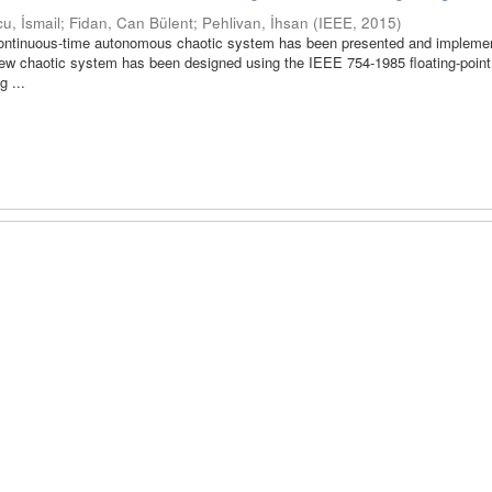
u, İsmail
;
Fidan, Can Bülent
;
Pehlivan, İhsan
(
IEEE
,
2015
)
 continuous-time autonomous chaotic system has been presented and impleme
w chaotic system has been designed using the IEEE 754-1985 floating-point
 ...