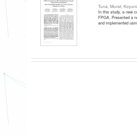
Tuna, Murat
;
Koyunc
In this study, a new
FPGA. Presented a ne
and implemented using