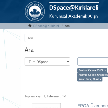
DSpace@Kırklareli
Ara
Ara
Anahtar Kelime: VHDL ×
Anahtar Kelime: Chaotic 
Yazar: Tuna, Murat ×
Toplam kayıt 1, listelenen: 1-1
FPGA Üzerinde Y