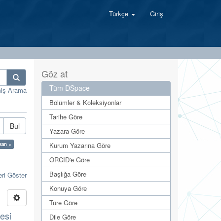
Türkçe
Giriş
Göz at
Tüm DSpace
miş Arama
Bölümler & Koleksiyonlar
Tarihe Göre
Bul
Yazara Göre
hsan ×
Kurum Yazarına Göre
ORCID'e Göre
Başlığa Göre
eri Göster
Konuya Göre
Türe Göre
esi
Dile Göre