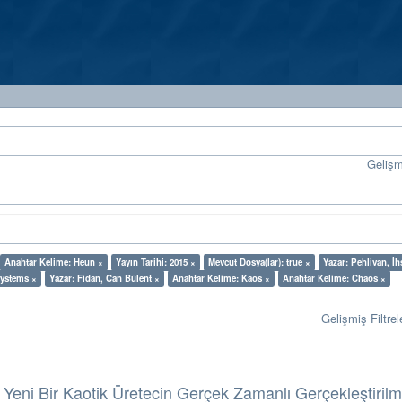
Geliş
Anahtar Kelime: Heun ×
Yayın Tarihi: 2015 ×
Mevcut Dosya(lar): true ×
Yazar: Pehlivan, İ
Systems ×
Yazar: Fidan, Can Bülent ×
Anahtar Kelime: Kaos ×
Anahtar Kelime: Chaos ×
Gelişmiş Filtrel
eni Bir Kaotik Üretecin Gerçek Zamanlı Gerçekleştirilm