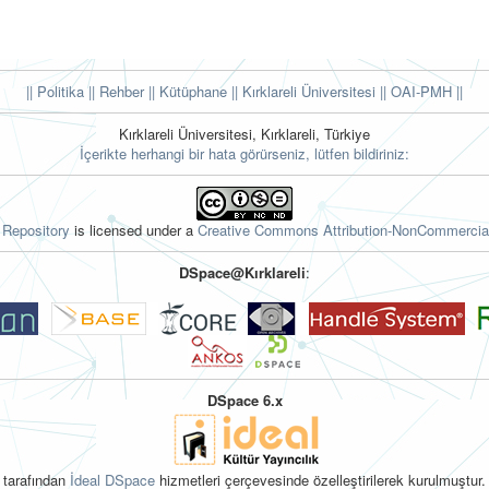
|| Politika
|| Rehber
|| Kütüphane
|| Kırklareli Üniversitesi ||
OAI-PMH ||
Kırklareli Üniversitesi, Kırklareli, Türkiye
İçerikte herhangi bir hata görürseniz, lütfen bildiriniz:
l Repository
is licensed under a
Creative Commons Attribution-NonCommercial
DSpace@Kırklareli
:
DSpace 6.x
tarafından
İdeal DSpace
hizmetleri çerçevesinde özelleştirilerek kurulmuştur.