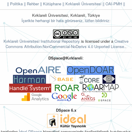
|| Politika
|| Rehber
|| Kütüphane
|| Kırklareli Üniversitesi ||
OAI-PMH ||
Kırklareli Üniversitesi, Kırklareli, Türkiye
İçerikte herhangi bir hata görürseniz, lütfen bildiriniz:
Kırklareli Üniversitesi Institutional Repository
is licensed under a
Creative
Commons Attribution-NonCommercial-NoDerivs 4.0 Unported License.
.
DSpace@Kırklareli
:
DSpace 6.x
tarafından
İdeal DSpace
hizmetleri çerçevesinde özelleştirilerek kurulmuştur.