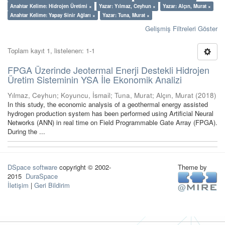
Anahtar Kelime: Hidrojen Üretimi ×
Yazar: Yılmaz, Ceyhun ×
Yazar: Alçın, Murat ×
Anahtar Kelime: Yapay Sinir Ağları ×
Yazar: Tuna, Murat ×
Gelişmiş Filtreleri Göster
Toplam kayıt 1, listelenen: 1-1
FPGA Üzerinde Jeotermal Enerji Destekli Hidrojen
Üretim Sisteminin YSA İle Ekonomik Analizi
Yılmaz, Ceyhun
;
Koyuncu, İsmail
;
Tuna, Murat
;
Alçın, Murat
(
2018
)
In this study, the economic analysis of a geothermal energy assisted
hydrogen production system has been performed using Artificial Neural
Networks (ANN) in real time on Field Programmable Gate Array (FPGA).
During the ...
DSpace software
copyright © 2002-
Theme by
2015
DuraSpace
İletişim
|
Geri Bildirim