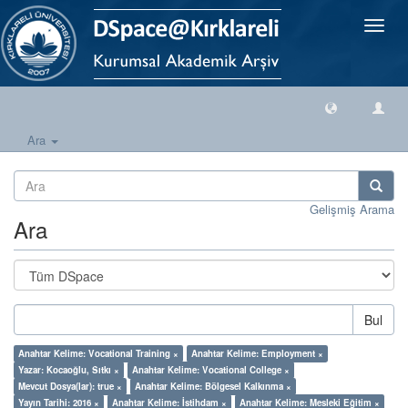
Geçiş
Yönlen
Ara
Gelişmiş Arama
Ara
Bul
Anahtar Kelime: Vocational Training ×
Anahtar Kelime: Employment ×
Yazar: Kocaoğlu, Sıtkı ×
Anahtar Kelime: Vocational College ×
Mevcut Dosya(lar): true ×
Anahtar Kelime: Bölgesel Kalkınma ×
Yayın Tarihi: 2016 ×
Anahtar Kelime: İstihdam ×
Anahtar Kelime: Mesleki Eğitim ×