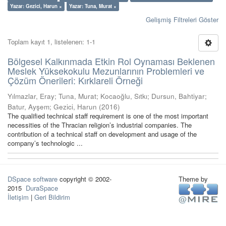
Yazar: Gezici, Harun ×
Yazar: Tuna, Murat ×
Gelişmiş Filtreleri Göster
Toplam kayıt 1, listelenen: 1-1
Bölgesel Kalkınmada Etkin Rol Oynaması Beklenen
Meslek Yüksekokulu Mezunlarının Problemleri ve
Çözüm Önerileri: Kırklareli Örneği
Yılmazlar, Eray
;
Tuna, Murat
;
Kocaoğlu, Sıtkı
;
Dursun, Bahtiyar
;
Batur, Ayşem
;
Gezici, Harun
(
2016
)
The qualified technical staff requirement is one of the most important
necessities of the Thracian religion’s industrial companies. The
contribution of a technical staff on development and usage of the
company’s technologic ...
DSpace software
copyright © 2002-
Theme by
2015
DuraSpace
İletişim
|
Geri Bildirim