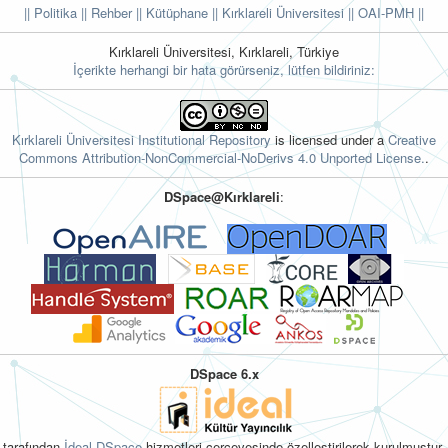
|| Politika
|| Rehber
|| Kütüphane
|| Kırklareli Üniversitesi ||
OAI-PMH ||
Kırklareli Üniversitesi, Kırklareli, Türkiye
İçerikte herhangi bir hata görürseniz, lütfen bildiriniz:
Kırklareli Üniversitesi Institutional Repository
is licensed under a
Creative
Commons Attribution-NonCommercial-NoDerivs 4.0 Unported License.
.
DSpace@Kırklareli
:
DSpace 6.x
tarafından
İdeal DSpace
hizmetleri çerçevesinde özelleştirilerek kurulmuştur.