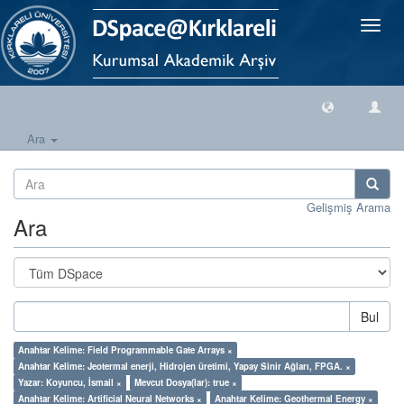
Geçiş
Yönlen
Ara
Gelişmiş Arama
Ara
Bul
Anahtar Kelime: Field Programmable Gate Arrays ×
Anahtar Kelime: Jeotermal enerji, Hidrojen üretimi, Yapay Sinir Ağları, FPGA. ×
Yazar: Koyuncu, İsmail ×
Mevcut Dosya(lar): true ×
Anahtar Kelime: Artificial Neural Networks ×
Anahtar Kelime: Geothermal Energy ×