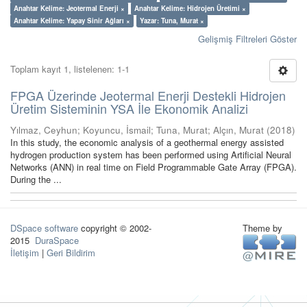
Anahtar Kelime: Jeotermal Enerji ×
Anahtar Kelime: Hidrojen Üretimi ×
Anahtar Kelime: Yapay Sinir Ağları ×
Yazar: Tuna, Murat ×
Gelişmiş Filtreleri Göster
Toplam kayıt 1, listelenen: 1-1
FPGA Üzerinde Jeotermal Enerji Destekli Hidrojen
Üretim Sisteminin YSA İle Ekonomik Analizi
Yılmaz, Ceyhun
;
Koyuncu, İsmail
;
Tuna, Murat
;
Alçın, Murat
(
2018
)
In this study, the economic analysis of a geothermal energy assisted
hydrogen production system has been performed using Artificial Neural
Networks (ANN) in real time on Field Programmable Gate Array (FPGA).
During the ...
DSpace software
copyright © 2002-
Theme by
2015
DuraSpace
İletişim
|
Geri Bildirim