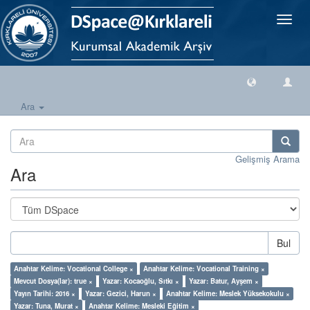
Geçiş
Yönlen
Ara
Gelişmiş Arama
Ara
Bul
Anahtar Kelime: Vocational College ×
Anahtar Kelime: Vocational Training ×
Mevcut Dosya(lar): true ×
Yazar: Kocaoğlu, Sıtkı ×
Yazar: Batur, Ayşem ×
Yayın Tarihi: 2016 ×
Yazar: Gezici, Harun ×
Anahtar Kelime: Meslek Yüksekokulu ×
Yazar: Tuna, Murat ×
Anahtar Kelime: Mesleki Eğitim ×