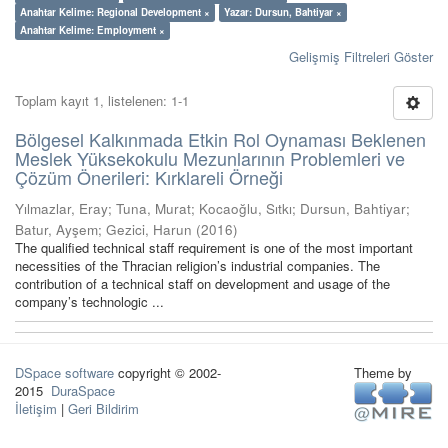
Anahtar Kelime: Regional Development ×
Yazar: Dursun, Bahtiyar ×
Anahtar Kelime: Employment ×
Gelişmiş Filtreleri Göster
Toplam kayıt 1, listelenen: 1-1
Bölgesel Kalkınmada Etkin Rol Oynaması Beklenen
Meslek Yüksekokulu Mezunlarının Problemleri ve
Çözüm Önerileri: Kırklareli Örneği
Yılmazlar, Eray
;
Tuna, Murat
;
Kocaoğlu, Sıtkı
;
Dursun, Bahtiyar
;
Batur, Ayşem
;
Gezici, Harun
(
2016
)
The qualified technical staff requirement is one of the most important
necessities of the Thracian religion’s industrial companies. The
contribution of a technical staff on development and usage of the
company’s technologic ...
DSpace software
copyright © 2002-
Theme by
2015
DuraSpace
İletişim
|
Geri Bildirim