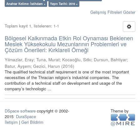
Anahtar Kelime: İstihdam ×
Yayın Tarihi: 2016 ×
Gelişmiş Filtreleri Göster
Toplam kayıt 1, listelenen: 1-1
Bölgesel Kalkınmada Etkin Rol Oynaması Beklenen
Meslek Yüksekokulu Mezunlarının Problemleri ve
Çözüm Önerileri: Kırklareli Örneği
Yılmazlar, Eray
;
Tuna, Murat
;
Kocaoğlu, Sıtkı
;
Dursun, Bahtiyar
;
Batur, Ayşem
;
Gezici, Harun
(
2016
)
The qualified technical staff requirement is one of the most important
necessities of the Thracian religion’s industrial companies. The
contribution of a technical staff on development and usage of the
company’s technologic ...
DSpace software
copyright © 2002-
Theme by
2015
DuraSpace
İletişim
|
Geri Bildirim