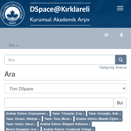
Geçiş
Yönlen
Ara
Gelişmiş Arama
Ara
Bul
Anahtar Kelime: Employment ×
Yazar: Yılmazlar, Eray ×
Yazar: Kocaoğlu, Sıtkı ×
Yazar: Dursun, Bahtiyar ×
Yazar: Tuna, Murat ×
Anahtar Kelime: Mesleki Eğitim ×
Yazar: Gezici, Harun ×
Anahtar Kelime: Bölgesel Kalkınma ×
Mevcut Dosya(lar): true ×
Anahtar Kelime: Vocational College ×