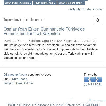
Yazar: Dural, A. Baran ×
Yayın Tarihi: 2020 ×
Yazar: Eyidiker, Uğur ×
Gelişmiş Filtreleri Göster
Toplam kayıt 1, listelenen: 1-1
Osmanlı'dan Erken Cumhuriyete Türkiye'de
Feminizmin Tarihsel Kökenleri
Dural, A. Baran
;
Eyidiker, Uğur
(
Berikan Yayınevi
,
2020-12-02
)
Türkiye’de gelişen feminizmin kökenlerini üç ana eksende toplamak
mümkündür. Bunlardan birincisi Osmanlı toplumunda kadının haklarını
elde etmek içi verdiği mücadeleyken, diğerleri, Türk kadınının Milli
Mücadele Dönemi’nde ...
DSpace software
copyright © 2002-
Theme by
2015
DuraSpace
İletişim
|
Geri Bildirim
|| Politika
|| Rehber
|| Kütüphane
|| Kırklareli Üniversitesi ||
OAI-PMH ||