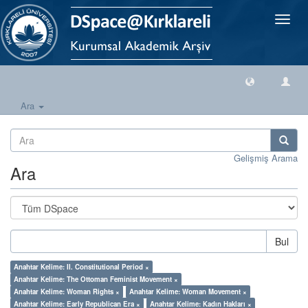
Geçiş
Yönlen
Ara
Gelişmiş Arama
Ara
Bul
Anahtar Kelime: II. Constitutional Period ×
Anahtar Kelime: The Ottoman Feminist Movement ×
Anahtar Kelime: Woman Rights ×
Anahtar Kelime: Woman Movement ×
Anahtar Kelime: Early Republican Era ×
Anahtar Kelime: Kadın Hakları ×