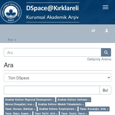
Geçiş
Yönlen
Ara
Gelişmiş Arama
Ara
Bul
Anahtar Kelime: Regional Development ×
Anahtar Kelime: İstihdam ×
Mevcut Dosya(lar): true ×
Anahtar Kelime: Meslek Yüksekokulu ×
Yazar: Dursun, Bahtiyar ×
Anahtar Kelime: Employment ×
Yazar: Kocaoğlu, Sıtkı ×
Yazar: Batur, Ayşem ×
Yayın Tarihi: 2016 ×
Yazar: Gezici, Harun ×