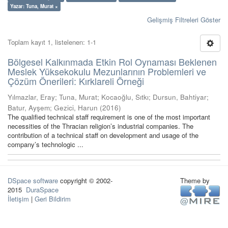
Yazar: Tuna, Murat ×
Gelişmiş Filtreleri Göster
Toplam kayıt 1, listelenen: 1-1
Bölgesel Kalkınmada Etkin Rol Oynaması Beklenen
Meslek Yüksekokulu Mezunlarının Problemleri ve
Çözüm Önerileri: Kırklareli Örneği
Yılmazlar, Eray
;
Tuna, Murat
;
Kocaoğlu, Sıtkı
;
Dursun, Bahtiyar
;
Batur, Ayşem
;
Gezici, Harun
(
2016
)
The qualified technical staff requirement is one of the most important
necessities of the Thracian religion’s industrial companies. The
contribution of a technical staff on development and usage of the
company’s technologic ...
DSpace software
copyright © 2002-
Theme by
2015
DuraSpace
İletişim
|
Geri Bildirim