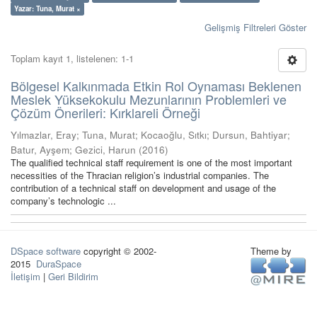
Yazar: Tuna, Murat ×
Gelişmiş Filtreleri Göster
Toplam kayıt 1, listelenen: 1-1
Bölgesel Kalkınmada Etkin Rol Oynaması Beklenen
Meslek Yüksekokulu Mezunlarının Problemleri ve
Çözüm Önerileri: Kırklareli Örneği
Yılmazlar, Eray
;
Tuna, Murat
;
Kocaoğlu, Sıtkı
;
Dursun, Bahtiyar
;
Batur, Ayşem
;
Gezici, Harun
(
2016
)
The qualified technical staff requirement is one of the most important
necessities of the Thracian religion’s industrial companies. The
contribution of a technical staff on development and usage of the
company’s technologic ...
DSpace software
copyright © 2002-
Theme by
2015
DuraSpace
İletişim
|
Geri Bildirim