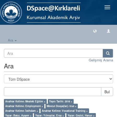
Geçiş
Yönlen
Ara
Gelişmiş Arama
Ara
Bul
Anahtar Kelime: Mesleki Eğitim ×
Yayın Tarihi: 2016 ×
Anahtar Kelime: Employment ×
Mevcut Dosya(lar): true ×
Anahtar Kelime: İstihdam ×
Anahtar Kelime: Vocational Training ×
Yazar: Batur, Ayşem ×
Yazar: Yılmazlar, Eray ×
Yazar: Gezici, Harun ×