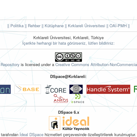
|| Politika
|| Rehber
|| Kütüphane
|| Kırklareli Üniversitesi ||
OAI-PMH ||
Kırklareli Üniversitesi, Kırklareli, Türkiye
İçerikte herhangi bir hata görürseniz, lütfen bildiriniz:
l Repository
is licensed under a
Creative Commons Attribution-NonCommercial
DSpace@Kırklareli
:
DSpace 6.x
tarafından
İdeal DSpace
hizmetleri çerçevesinde özelleştirilerek kurulmuştur.