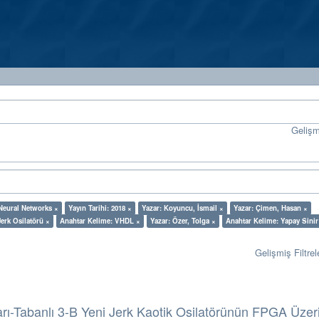
Geliş
 Neural Networks ×
Yayın Tarihi: 2018 ×
Yazar: Koyuncu, İsmail ×
Yazar: Çimen, Hasan ×
Jerk Osilatörü ×
Anahtar Kelime: VHDL ×
Yazar: Özer, Tolga ×
Anahtar Kelime: Yapay Sinir
Gelişmiş Filtrel
arı-Tabanlı 3-B Yeni Jerk Kaotik Osilatörünün FPGA Üzer