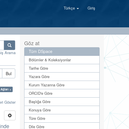
Türkçe
Giriş
Göz at
Tüm DSpace
miş Arama
Bölümler & Koleksiyonlar
Tarihe Göre
Bul
Yazara Göre
Kurum Yazarına Göre
 Ağları ×
ORCID'e Göre
Başlığa Göre
eri Göster
Konuya Göre
Türe Göre
inde
Dile Göre