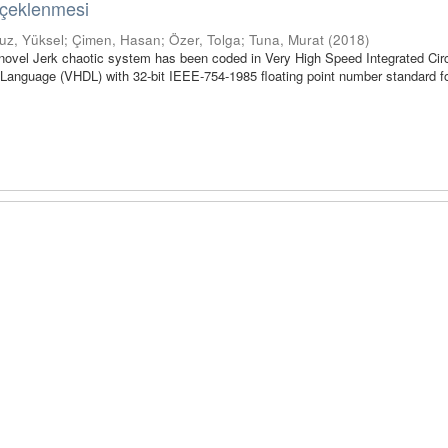
rçeklenmesi
uz, Yüksel
;
Çimen, Hasan
;
Özer, Tolga
;
Tuna, Murat
(
2018
)
D novel Jerk chaotic system has been coded in Very High Speed Integrated Cir
Language (VHDL) with 32-bit IEEE-754-1985 floating point number standard fo