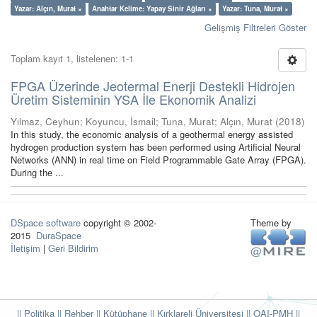
Yazar: Alçın, Murat ×
Anahtar Kelime: Yapay Sinir Ağları ×
Yazar: Tuna, Murat ×
Gelişmiş Filtreleri Göster
Toplam kayıt 1, listelenen: 1-1
FPGA Üzerinde Jeotermal Enerji Destekli Hidrojen
Üretim Sisteminin YSA İle Ekonomik Analizi
Yılmaz, Ceyhun
;
Koyuncu, İsmail
;
Tuna, Murat
;
Alçın, Murat
(
2018
)
In this study, the economic analysis of a geothermal energy assisted
hydrogen production system has been performed using Artificial Neural
Networks (ANN) in real time on Field Programmable Gate Array (FPGA).
During the ...
DSpace software
copyright © 2002-
Theme by
2015
DuraSpace
İletişim
|
Geri Bildirim
|| Politika
|| Rehber
|| Kütüphane
|| Kırklareli Üniversitesi ||
OAI-PMH ||