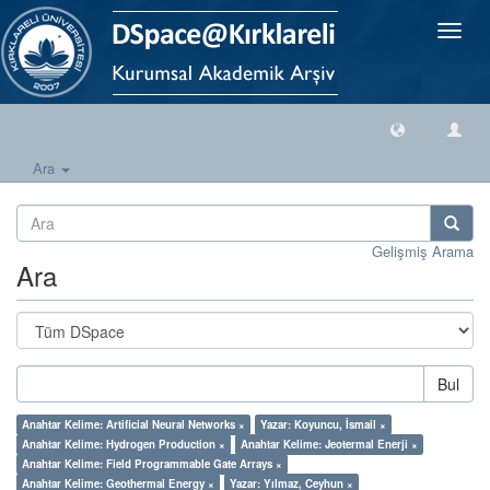
Geçiş
Yönlen
Ara
Gelişmiş Arama
Ara
Bul
Anahtar Kelime: Artificial Neural Networks ×
Yazar: Koyuncu, İsmail ×
Anahtar Kelime: Hydrogen Production ×
Anahtar Kelime: Jeotermal Enerji ×
Anahtar Kelime: Field Programmable Gate Arrays ×
Anahtar Kelime: Geothermal Energy ×
Yazar: Yılmaz, Ceyhun ×