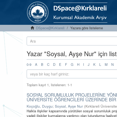
DSpace@Kırklareli
Yazara göre listeleme
Yazar "Soysal, Ayşe Nur" için li
0-9
A
B
C
D
E
F
G
H
I
J
K
L
M
N
Toplam kayıt 1, listelenen: 1-1
SOSYAL SORUMLULUK PROJELERİNE YÖNEL
ÜNİVERSİTE ÖĞRENCİLERİ ÜZERİNDE BİR
Koçoğlu, Duygu
;
Soysal, Ayşe Nur
(
Kırklareli Üniversite
Halkla ilişkiler kapsamında yürütülen sosyal sorumluluk pro
vadeli ilişkiler kurmalarına yardımcı olan tutundurma faaliyetle