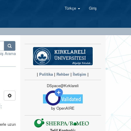
Türkçe
Giriş
miş Arama
|
Politika
|
Rehber
|
İletişim
|
DSpace@Kırklareli
:
by OpenAIRE
lerle uzun
Telif Kontrolü: