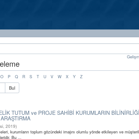
Geliş
steleme
O
P
Q
R
S
T
U
V
W
X
Y
Z
Bul
İK TUTUM ve PROJE SAHİBİ KURUMLARIN BİLİNİRLİĞİ
 ARAŞTIRMA
si
,
2019
)
jeleri, kurumların toplum gözündeki imajını olumlu yönde etkileyen ve müşteri
ridir. Bu ...