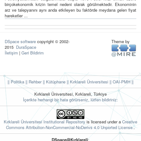
birçokekonomik krizin temel nedeni olarak görülmektedir. Ekonominin
arz ve talepyanını aynı anda etkileyen bu faktörde meydana gelen fiyat
hareketler ...
DSpace software
copyright © 2002-
Theme by
2015
DuraSpace
İletişim
|
Geri Bildirim
|| Politika
|| Rehber
|| Kütüphane
|| Kırklareli Üniversitesi ||
OAI-PMH ||
Kırklareli Üniversitesi, Kırklareli, Türkiye
İçerikte herhangi bir hata görürseniz, lütfen bildiriniz:
Kırklareli Üniversitesi Institutional Repository
is licensed under a
Creative
Commons Attribution-NonCommercial-NoDerivs 4.0 Unported License.
.
DSpace@Kırklareli
: