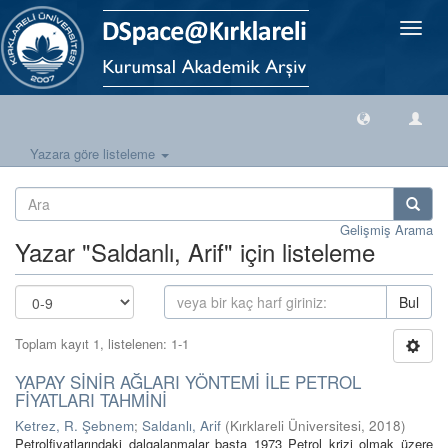
Geçiş
Yönlen
Yazara göre listeleme
Gelişmiş Arama
Yazar "Saldanlı, Arif" için listeleme
Bul
Toplam kayıt 1, listelenen: 1-1
YAPAY SİNİR AĞLARI YÖNTEMİ İLE PETROL
FİYATLARI TAHMİNİ
Ketrez, R. Şebnem
;
Saldanlı, Arif
(
Kırklareli Üniversitesi
,
2018
)
Petrolfiyatlarındaki dalgalanmalar başta 1973 Petrol krizi olmak üzere