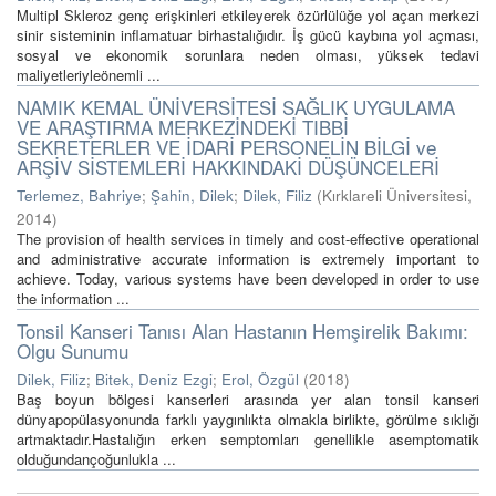
Multipl Skleroz genç erişkinleri etkileyerek özürlülüğe yol açan merkezi
sinir sisteminin inflamatuar birhastalığıdır. İş gücü kaybına yol açması,
sosyal ve ekonomik sorunlara neden olması, yüksek tedavi
maliyetleriyleönemli ...
NAMIK KEMAL ÜNİVERSİTESİ SAĞLIK UYGULAMA
VE ARAŞTIRMA MERKEZİNDEKİ TIBBİ
SEKRETERLER VE İDARİ PERSONELİN BİLGİ ve
ARŞİV SİSTEMLERİ HAKKINDAKİ DÜŞÜNCELERİ
Terlemez, Bahriye
;
Şahin, Dilek
;
Dilek, Filiz
(
Kırklareli Üniversitesi
,
2014
)
The provision of health services in timely and cost-effective operational
and administrative accurate information is extremely important to
achieve. Today, various systems have been developed in order to use
the information ...
Tonsil Kanseri Tanısı Alan Hastanın Hemşirelik Bakımı:
Olgu Sunumu
Dilek, Filiz
;
Bitek, Deniz Ezgi
;
Erol, Özgül
(
2018
)
Baş boyun bölgesi kanserleri arasında yer alan tonsil kanseri
dünyapopülasyonunda farklı yaygınlıkta olmakla birlikte, görülme sıklığı
artmaktadır.Hastalığın erken semptomları genellikle asemptomatik
olduğundançoğunlukla ...