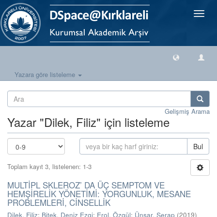
Geçiş
Yönlen
Yazara göre listeleme
Gelişmiş Arama
Yazar "Dilek, Filiz" için listeleme
Bul
Toplam kayıt 3, listelenen: 1-3
MULTİPL SKLEROZ’ DA ÜÇ SEMPTOM VE
HEMŞİRELİK YÖNETİMİ: YORGUNLUK, MESANE
PROBLEMLERİ, CİNSELLİK
Dilek, Filiz
;
Bitek, Deniz Ezgi
;
Erol, Özgül
;
Ünsar, Serap
(
2019
)